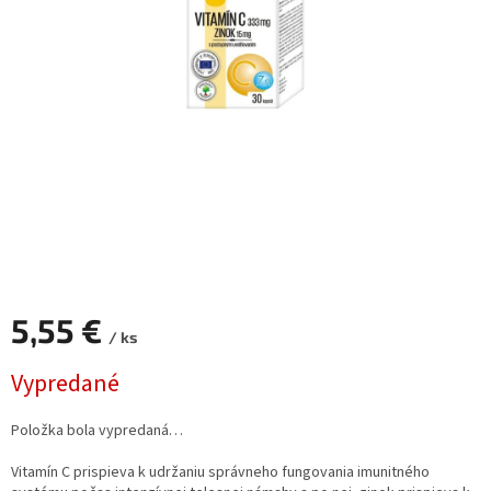
5,55 €
/ ks
Jednotková
Vypredané
cena:
Položka bola vypredaná…
Vitamín C prispieva k udržaniu správneho fungovania imunitného