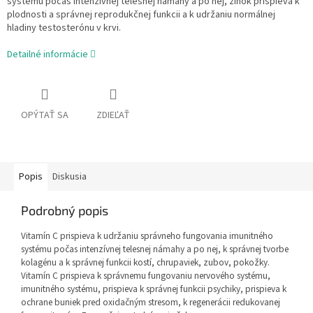
systému počas intenzívnej telesnej námahy a po nej, zinok prispieva k
plodnosti a správnej reprodukčnej funkcii a k udržaniu normálnej
hladiny testosterónu v krvi.
Detailné informácie
OPÝTAŤ SA
ZDIEĽAŤ
Popis
Diskusia
Podrobný popis
Vitamín C prispieva k udržaniu správneho fungovania imunitného
systému počas intenzívnej telesnej námahy a po nej, k správnej tvorbe
kolagénu a k správnej funkcii kostí, chrupaviek, zubov, pokožky.
Vitamín C prispieva k správnemu fungovaniu nervového systému,
imunitného systému, prispieva k správnej funkcii psychiky, prispieva k
ochrane buniek pred oxidačným stresom, k regenerácii redukovanej