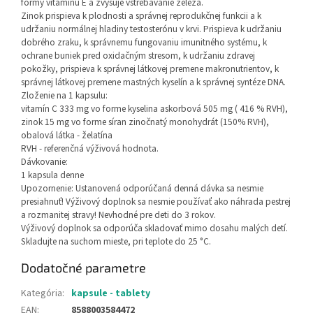
formy vitamínu E a zvyšuje vstrebávanie železa.
Zinok prispieva k plodnosti a správnej reprodukčnej funkcii a k
udržaniu normálnej hladiny testosterónu v krvi. Prispieva k udržaniu
dobrého zraku, k správnemu fungovaniu imunitného systému, k
ochrane buniek pred oxidačným stresom, k udržaniu zdravej
pokožky, prispieva k správnej látkovej premene makronutrientov, k
správnej látkovej premene mastných kyselín a k správnej syntéze DNA.
Zloženie na 1 kapsulu:
vitamín C 333 mg vo forme kyselina askorbová 505 mg ( 416 % RVH),
zinok 15 mg vo forme síran zinočnatý monohydrát (150% RVH),
obalová látka - želatína
RVH - referenčná výživová hodnota.
Dávkovanie:
1 kapsula denne
Upozornenie: Ustanovená odporúčaná denná dávka sa nesmie
presiahnuť! Výživový doplnok sa nesmie používať ako náhrada pestrej
a rozmanitej stravy! Nevhodné pre deti do 3 rokov.
Výživový doplnok sa odporúča skladovať mimo dosahu malých detí.
Skladujte na suchom mieste, pri teplote do 25 °C.
Dodatočné parametre
Kategória
:
kapsule - tablety
EAN
:
8588003584472