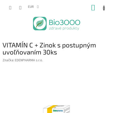
Prejsť
NÁKUP
na
EUR
obsah
KOŠÍK
VITAMÍN C + Zinok s postupným
uvoľňovaním 30ks
Značka:
EDENPHARMA s.r.o.