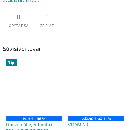
Detailné informácie
OPÝTAŤ SA
ZDIEĽAŤ
Súvisiaci tovar
Tip
od
až
14,15 €
–36 %
2,40 €
–11 %
Lipozomálny Vitamín C
VITAMÍN C