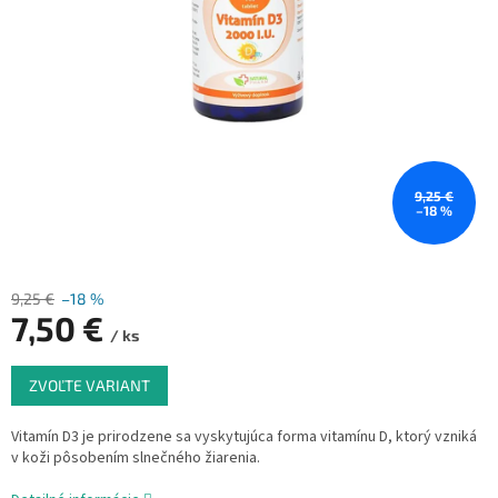
9,25 €
–18 %
9,25 €
–18 %
7,50 €
/ ks
Jednotková
ZVOĽTE VARIANT
cena:
Vitamín D3 je prirodzene sa vyskytujúca forma vitamínu D, ktorý vzniká
v koži pôsobením slnečného žiarenia.