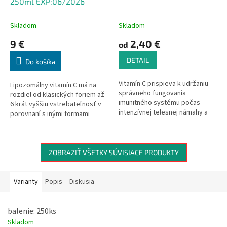
250ml EXP:06/2026
Skladom
Skladom
9 €
2,40 €
od
DETAIL
Do košíka
Vitamín C prispieva k udržaniu
Lipozomálny vitamín C má na
správneho fungovania
rozdiel od klasických foriem až
imunitného systému počas
6 krát vyššiu vstrebateľnosť v
intenzívnej telesnej námahy a
porovnaní s inými formami
po nej, k správnej tvorbe
vitamínu C a nezaťažuje žalúdok.
kolagénu a k správnej funkcii
kostí, chrupaviek, zubov,
pokožky. Vitamín C prispieva k
ZOBRAZIŤ VŠETKY SÚVISIACE PRODUKTY
správnemu fungovaniu
nervového systému, imunitného
systému, prispieva k správnej
Varianty
Popis
Diskusia
funkcii psychiky, prispieva k
ochrane buniek pred oxidačným
stresom, k regenerácii
balenie: 250ks
redukovanej formy vitamínu E a
Skladom