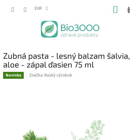
Prejsť
NÁKUP
na
EUR
obsah
KOŠÍK
Zubná pasta - lesný balzam šalvia,
aloe - zápal ďasien 75 ml
Značka:
Ruský výrobok
Novinka