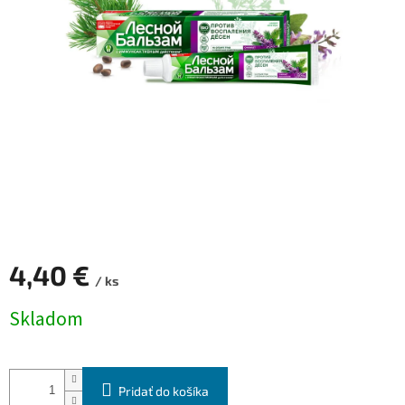
4,40 €
/ ks
Jednotková
Skladom
cena:
Pridať do košíka