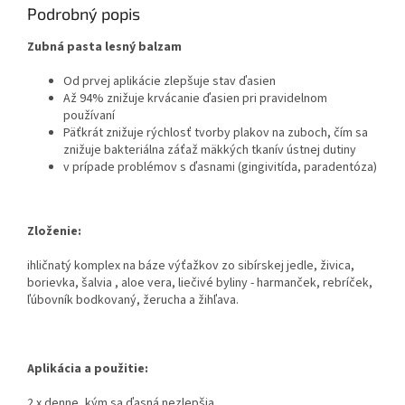
skloviny, čo pomáha obnoviť
Podrobný popis
prirodzenú bielosť vašich
zubov.
Zubná pasta lesný balzam
Od prvej aplikácie zlepšuje stav ďasien
Až 94% znižuje krvácanie ďasien pri pravidelnom
používaní
Päťkrát znižuje rýchlosť tvorby plakov na zuboch, čím sa
znižuje bakteriálna záťaž mäkkých tkanív ústnej dutiny
v prípade problémov s ďasnami (gingivitída, paradentóza)
Zloženie:
ihličnatý komplex na báze výťažkov zo sibírskej jedle, živica,
borievka, šalvia , aloe vera, liečivé byliny - harmanček, rebríček,
ľúbovník bodkovaný, žerucha a žihľava.
Aplikácia a použitie:
2 x denne, kým sa ďasná nezlepšia