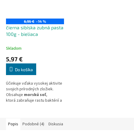
6,95 €
–14 %
čierna sibíska zubná pasta
100g - bieliaca
Skladom
5,97 €
Do košíka
Účinkuje vďaka vysokej aktivite
svojich prírodných zložiek.
Obsahuje
morskú soľ
,
ktorá zabraňuje rastu baktérií a
pomáha posilňovať
sklovinu.
Aktívne
uhlie
bezpečne bieli a leští
sklovinu. Prírodný bieliaci
Popis
Podobné (4)
Diskusia
komplex mierne zjemňuje farbu