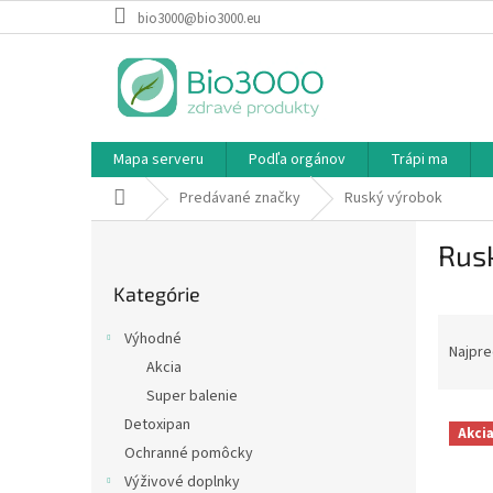
Prejsť
bio3000@bio3000.eu
na
obsah
Mapa serveru
Podľa orgánov
Trápi ma
Domov
Predávané značky
Ruský výrobok
B
Rus
o
Preskočiť
č
Kategórie
kategórie
n
R
ý
Výhodné
a
p
Najpre
Akcia
d
a
Super balenie
e
n
V
n
e
Detoxipan
Akci
ý
i
l
Ochranné pomôcky
p
e
Výživové doplnky