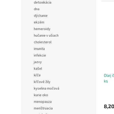
detoxikácia
dna
dýchanie
ekzém
hemeroidy
hučanie v ušiach
cholesterol
imunita
infekcie
jazvy
kašel
kŕče
Olej 
ks
kŕčové žily
kyselina močová
kurie oko
menopauza
8,2
menštruacia