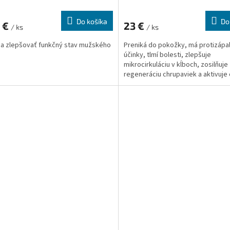
Do košíka
Do
0 €
23 €
/ ks
/ ks
a zlepšovať funkčný stav mužského
Preniká do pokožky, má protizápa
účinky, tlmí bolesti, zlepšuje
mikrocirkuláciu v kĺboch, zosilňuje
regeneráciu chrupaviek a aktivuje
samoregulácie kĺbov.