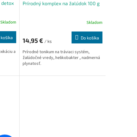
 detox
Prírodný komplex na žalúdok 100 g
Skladom
Skladom
 košíka
Do košíka
14,95 €
/ ks
xikáciu a
Prírodné tonikum na tráviaci systém,
žalúdočné vredy, helikobakter , nadmerná
plynatosť.