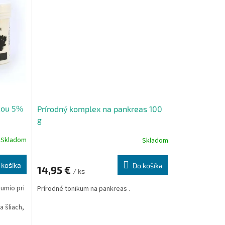
icou 5%
Prírodný komplex na pankreas 100
g
Skladom
Skladom
 košíka
Do košíka
14,95 €
/ ks
mumio pri
Prírodné tonikum na pankreas .
 šliach,