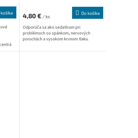
 košíka
Do košíka
4,80 €
/ ks
lové
Odporúča sa ako sedatívum pri
problémoch so spánkom, nervových
poruchách a vysokom krvnom tlaku.
 centrá