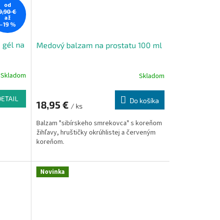
od
9,90 €
až
–19 %
- gél na
Medový balzam na prostatu 100 ml
Skladom
Skladom
DETAIL
Do košíka
18,95 €
/ ks
Balzam "sibírskeho smrekovca" s koreňom
žihľavy, hruštičky okrúhlistej a červeným
koreňom.
Novinka