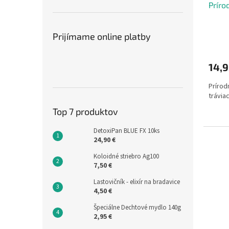
Príro
Prijímame online platby
14,
Prírod
trávia
Top 7 produktov
DetoxiPan BLUE FX 10ks
24,90 €
Koloidné striebro Ag100
7,50 €
Lastovičník - elixír na bradavice
4,50 €
Špeciálne Dechtové mydlo 140g
2,95 €