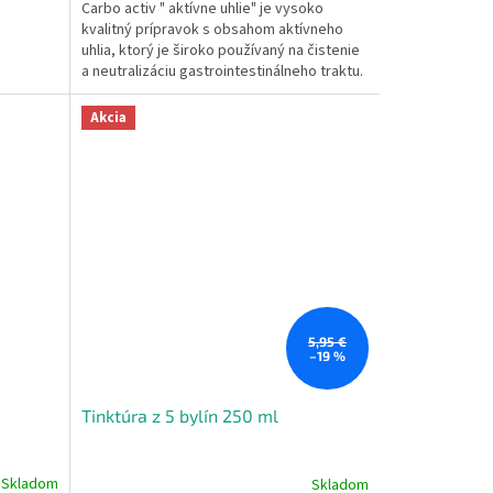
Carbo activ " aktívne uhlie" je vysoko
kvalitný prípravok s obsahom aktívneho
uhlia, ktorý je široko používaný na čistenie
a neutralizáciu gastrointestinálneho traktu.
Akcia
5,95 €
–19 %
Tinktúra z 5 bylín 250 ml
Skladom
Skladom