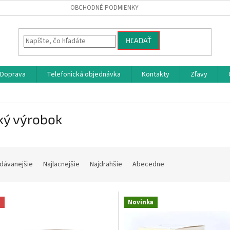
OBCHODNÉ PODMIENKY
HĽADAŤ
Doprava
Telefonická objednávka
Kontakty
Zľavy
ký výrobok
dávanejšie
Najlacnejšie
Najdrahšie
Abecedne
a
Novinka