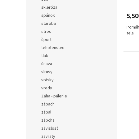
skleróza
5,5
spánok
staroba
Pomáh
stres
tela.
šport
tehotenstvo
tlak
únava
vírusy
vrásky
vredy
Záha - pálenie
zápach
zápal
zápcha
závislosť
závraty