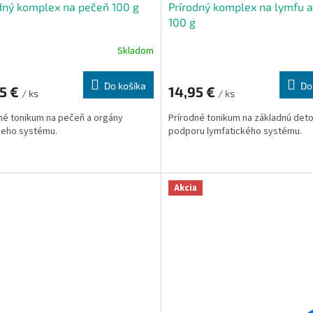
dný komplex na pečeň 100 g
Prírodný komplex na lymfu a
100 g
Skladom
Do košíka
Do
95 €
14,95 €
/ ks
/ ks
né tonikum na pečeň a orgány
Prírodné tonikum na základnú deto
ceho systému.
podporu lymfatického systému.
Akcia