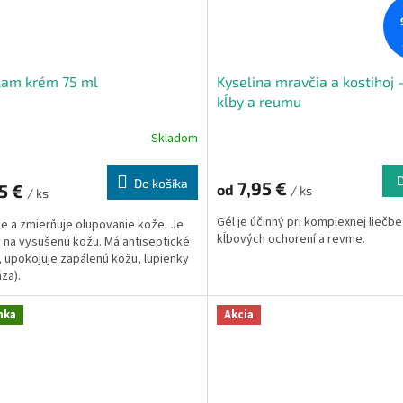
lam krém 75 ml
Kyselina mravčia a kostihoj 
kĺby a reumu
Skladom
Do košíka
7,95 €
5 €
od
/ ks
/ ks
Gél je účinný pri komplexnej liečbe
je a zmierňuje olupovanie kože. Je
kĺbových ochorení a revme.
 na vysušenú kožu. Má antiseptické
, upokojuje zapálenú kožu, lupienky
áza).
nka
Akcia