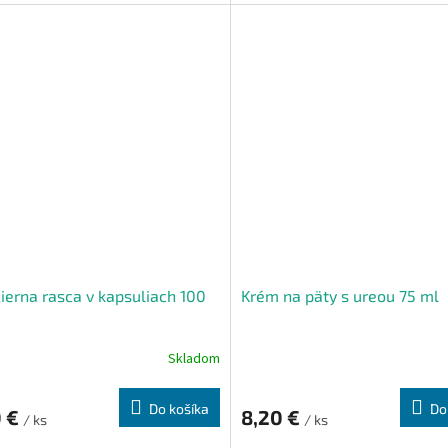
čierna rasca v kapsuliach 100
Krém na päty s ureou 75 ml
Skladom
Do košíka
Do
0 €
8,20 €
/ ks
/ ks