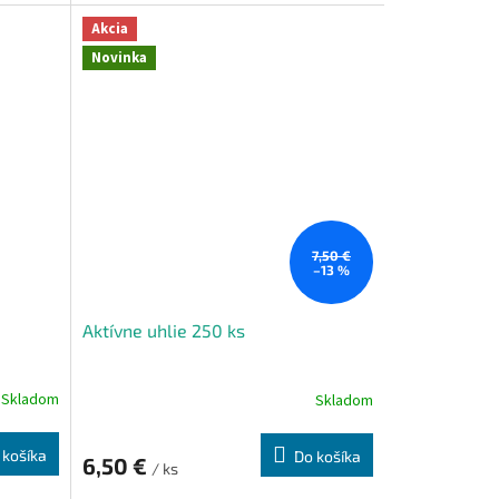
Akcia
Novinka
7,50 €
–13 %
Aktívne uhlie 250 ks
Skladom
Skladom
 košíka
Do košíka
6,50 €
/ ks