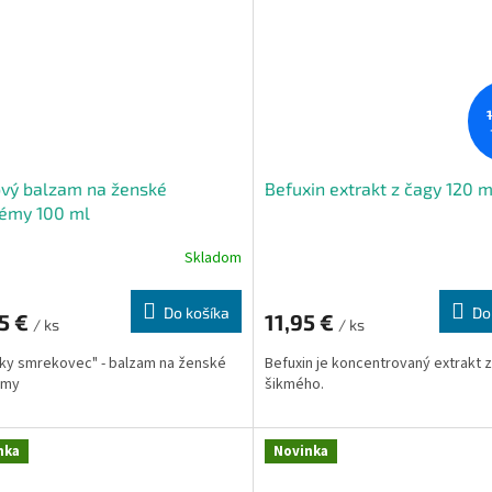
vý balzam na ženské
Befuxin extrakt z čagy 120 m
lémy 100 ml
Skladom
Do košíka
Do
5 €
11,95 €
/ ks
/ ks
sky smrekovec" - balzam na ženské
Befuxin je koncentrovaný extrakt 
émy
šikmého.
nka
Novinka