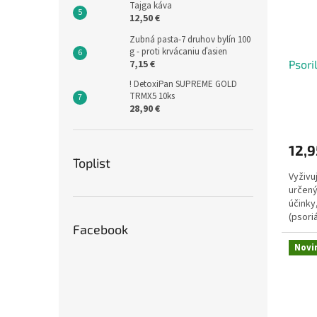
Tajga káva
12,50 €
Zubná pasta-7 druhov bylín 100
g - proti krvácaniu ďasien
7,15 €
Psori
! DetoxiPan SUPREME GOLD
TRMX5 10ks
28,90 €
12,9
Toplist
Vyživu
určený
účinky
(psori
Facebook
Novi