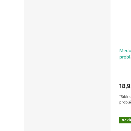
Medo
prob
18,9
"Sibír
probl
Novi