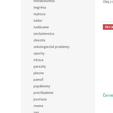
metabolizmus
Olej z 
migréna
mykoza
nádor
nadúvanie
Akci
nechutenstvo
obezita
onkologiecké problemy
opuchy
otrava
parazity
plesne
pamať
popáleniny
prechladenie
Červe
psoriaza
reuma
sex