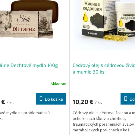
álne Dechtové mydlo 140g
Cédrový olej s cédrovou živ
a mumio 30 ks
Skladom
Do košíka
Do
5 €
10,20 €
/ ks
/ ks
vé mydlo na problematickú
Cédrový olej s cédrovu živicou a 
ku.
ochoreniach kĺbov a chrbtice,
traumatických poraneniach svalov a
metabolických poruchách v koži.