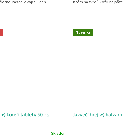
čiernej rasce v kapsuliach.
Krém na tvrdú kožu na päte.
a
Novinka
ný koreň tablety 50 ks
Jazvečí hrejivý balzam
Skladom