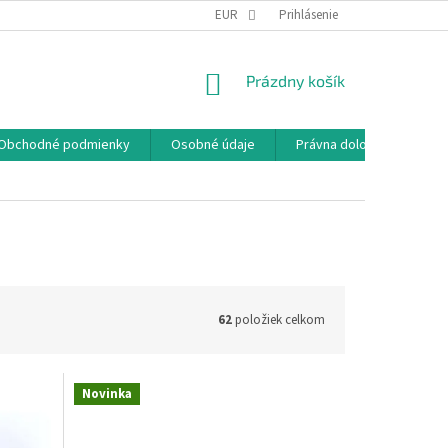
EUR
Prihlásenie
NÁKUPNÝ
Prázdny košík
KOŠÍK
Obchodné podmienky
Osobné údaje
Právna doložka
62
položiek celkom
Novinka