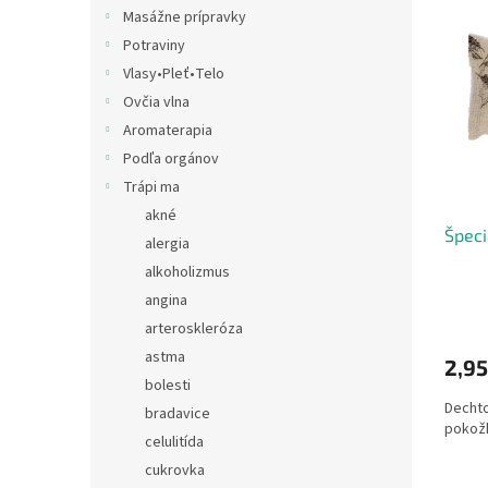
i
p
Masážne prípravky
s
r
Potraviny
p
o
r
d
Vlasy•Pleť•Telo
o
u
Ovčia vlna
d
k
Aromaterapia
u
t
Podľa orgánov
k
o
Trápi ma
t
v
o
akné
Špeci
v
alergia
alkoholizmus
angina
arteroskleróza
astma
2,9
bolesti
Dechto
bradavice
pokož
celulitída
cukrovka