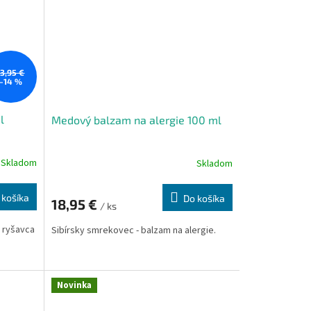
13,95 €
–14 %
l
Medový balzam na alergie 100 ml
Skladom
Skladom
 košíka
Do košíka
18,95 €
/ ks
z ryšavca
Sibírsky smrekovec - balzam na alergie.
Novinka