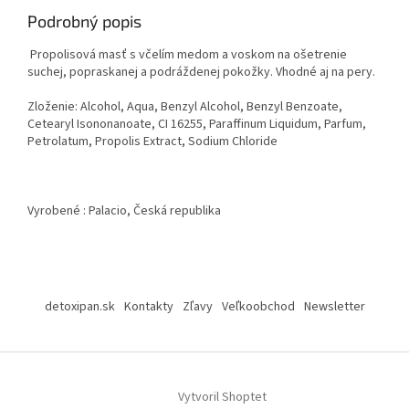
Podrobný popis
Propolisová masť
s včelím medom a voskom na ošetrenie
suchej, popraskanej a podráždenej pokožky. Vhodné aj na pery.
Zloženie:
Alcohol, Aqua, Benzyl Alcohol, Benzyl Benzoate,
Cetearyl Isononanoate, CI 16255, Paraffinum Liquidum, Parfum,
Petrolatum, Propolis Extract, Sodium Chloride
Vyrobené : Palacio, Česká republika
Z
á
detoxipan.sk
Kontakty
Zľavy
Veľkoobchod
Newsletter
p
ä
t
i
Vytvoril Shoptet
e