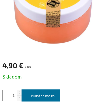
4,90 €
/ ks
Jednotková
Skladom
cena:
Pridať do košíka