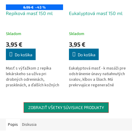
6,95 €
–43 %
Repíková masť 150 ml
Eukalyptová masť 150 ml
Skladom
Skladom
3,95 €
3,95 €
Do košíka
Do košíka
Masť s výťažkom z repíka
Eukalyptová masť - k masáži pre
lekárskeho sa užíva pri
odstránenie únavy natiahnutých
drobných odreninách,
svalov, kĺbov a šliach. Má
prasklinách, a ďalších kožných
prekrvujúce regeneračné
ochorení (vzniknutých
účinky. Je vhodná ako
mechanickým pôsobením). Je
PREHRIEVACÍ zábal.
osvedčeným pomocníkom pri
zápaloch nechtového lôžka či
ZOBRAZIŤ VŠETKY SÚVISIACE PRODUKTY
záderoch.
Popis
Diskusia