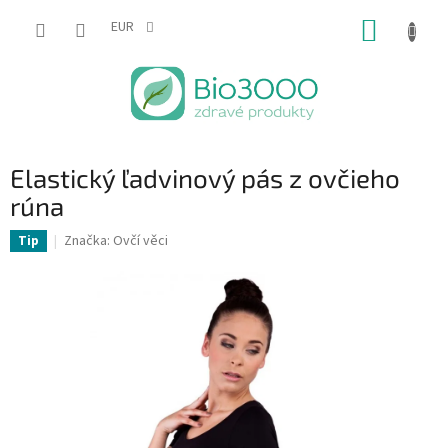
Prejsť
NÁKUP
na
EUR
obsah
KOŠÍK
Elastický ľadvinový pás z ovčieho
rúna
Značka:
Ovčí věci
Tip