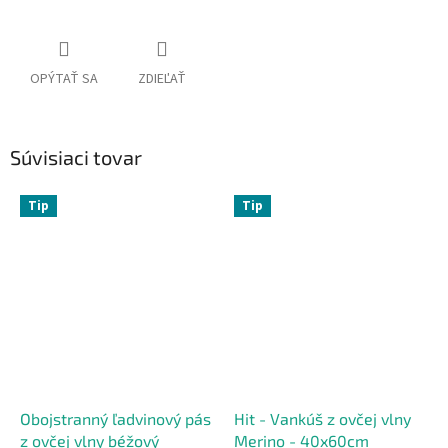
OPÝTAŤ SA
ZDIEĽAŤ
Súvisiaci tovar
Tip
Tip
Obojstranný ľadvinový pás
Hit - Vankúš z ovčej vlny
z ovčej vlny béžový
Merino - 40x60cm