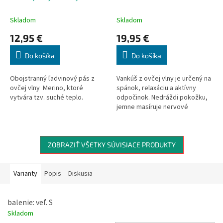
Skladom
Skladom
12,95 €
19,95 €
Do košíka
Do košíka
Obojstranný ľadvinový pás z
Vankúš z ovčej vlny je určený na
ovčej vlny Merino, ktoré
spánok, relaxáciu a aktívny
vytvára tzv. suché teplo.
odpočinok. Nedráždi pokožku,
jemne masíruje nervové
zakončenia na tele. Znižuje tiež
napätie a bolesť, odstraňuje
kladné ióny, škodlivé pre
organizmus, ktoré sú príčinou
ZOBRAZIŤ VŠETKY SÚVISIACE PRODUKTY
únavy a bolestí hlavy.
Varianty
Popis
Diskusia
balenie: veľ. S
Skladom