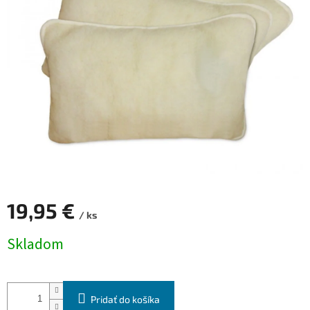
19,95 €
/ ks
Jednotková
Skladom
cena:
Pridať do košíka