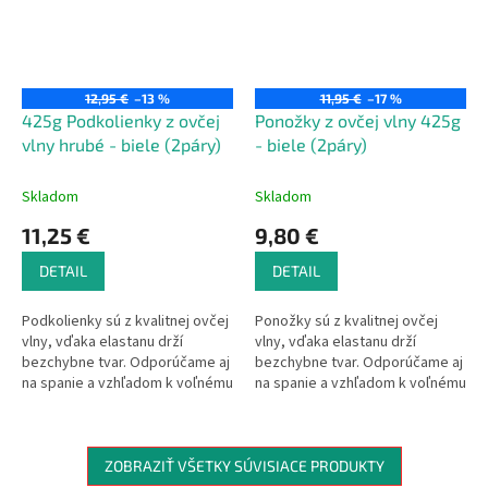
12,95 €
–13 %
11,95 €
–17 %
425g Podkolienky z ovčej
Ponožky z ovčej vlny 425g
vlny hrubé - biele (2páry)
- biele (2páry)
Skladom
Skladom
11,25 €
9,80 €
DETAIL
DETAIL
Podkolienky sú z kvalitnej ovčej
Ponožky sú z kvalitnej ovčej
vlny, vďaka elastanu drží
vlny, vďaka elastanu drží
bezchybne tvar. Odporúčame aj
bezchybne tvar. Odporúčame aj
na spanie a vzhľadom k voľnému
na spanie a vzhľadom k voľnému
úpletovému lemu sú vhodné aj
úpletovému lemu sú vhodné aj
pre diabetikov. Pranie na 30 °C.
pre diabetikov. Pranie na 30 °C.
V balení po 2 kusoch.
V balení po 2 kusoch.
Materiál: 80% ovčia vlna, 20%
Materiál: 80% ovčia vlna, 20%
ZOBRAZIŤ VŠETKY SÚVISIACE PRODUKTY
elastan, gramáž úpletu 425g
elastan, gramáž úpletu 425g