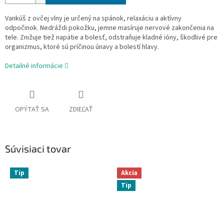
Vankúš z ovčej vlny je určený na spánok, relaxáciu a aktívny
odpočinok. Nedráždi pokožku, jemne masíruje nervové zakončenia na
tele. Znižuje tiež napätie a bolesť, odstraňuje kladné ióny, škodlivé pre
organizmus, ktoré sú príčinou únavy a bolestí hlavy.
Detailné informácie
OPÝTAŤ SA
ZDIEĽAŤ
Súvisiaci tovar
Tip
Akcia
Tip