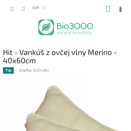
Prejsť
NÁKUP
na
EUR
obsah
KOŠÍK
Hit - Vankúš z ovčej vlny Merino -
40x60cm
Značka:
Ovčí věci
Tip