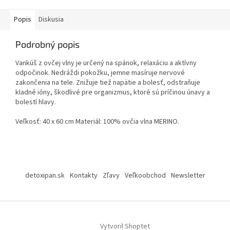
Popis
Diskusia
Podrobný popis
Vankúš z ovčej vlny je určený na spánok, relaxáciu a aktívny
odpočinok. Nedráždi pokožku, jemne masíruje nervové
zakončenia na tele. Znižuje tiež napätie a bolesť, odstraňuje
kladné ióny, škodlivé pre organizmus, ktoré sú príčinou únavy a
bolestí hlavy.
Veľkosť: 40 x 60 cm Materiál: 100% ovčia vlna MERINO.
Z
á
detoxipan.sk
Kontakty
Zľavy
Veľkoobchod
Newsletter
p
ä
t
i
Vytvoril Shoptet
e