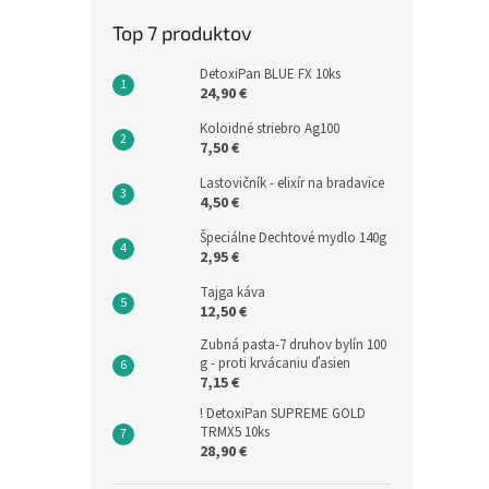
Top 7 produktov
DetoxiPan BLUE FX 10ks
24,90 €
Koloidné striebro Ag100
7,50 €
Lastovičník - elixír na bradavice
4,50 €
Špeciálne Dechtové mydlo 140g
2,95 €
Tajga káva
12,50 €
Zubná pasta-7 druhov bylín 100
g - proti krvácaniu ďasien
7,15 €
! DetoxiPan SUPREME GOLD
TRMX5 10ks
28,90 €