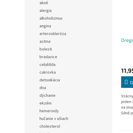
akné
alergia
alkoholizmus
angina
arteroskleróza
Orega
astma
bolesti
bradavice
celulitída
11,9
cukrovka
detoxikácia
D
dna
dýchanie
Vzácny
jeden 
ekzém
na imu
hemeroidy
Silné 
hučanie v ušiach
antibi
vyrob
cholesterol
GRADE,