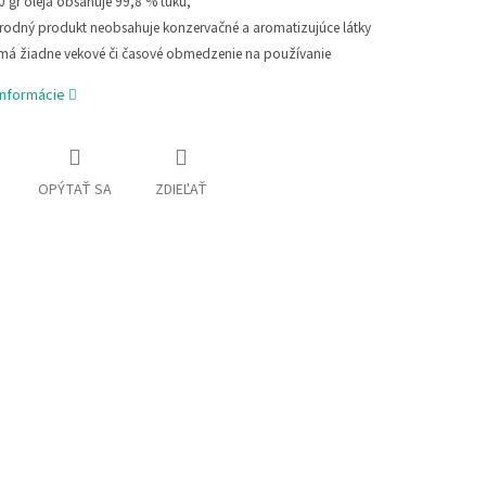
0 gr oleja obsahuje 99,8 % tuku,
írodný produkt neobsahuje konzervačné a aromatizujúce látky
má žiadne vekové či časové obmedzenie na používanie
informácie
OPÝTAŤ SA
ZDIEĽAŤ