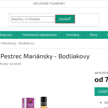
OBCHODNÉ PODMIENKY
HĽADAŤ
Doprava
Telefonická objednávka
Kontakty
Zľavy
c Mariánsky - Bodliakovy
 Pestrec Mariánsky - Bodliakovy
Ruský výrobok
od 8,90 
od
7
Jednotk
ZVOĽT
cena:
10