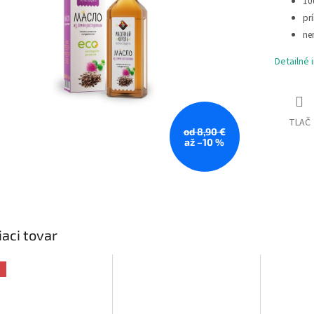
10
pr
ne
Detailné 
TLAČ
od 8,90 €
až –10 %
iaci tovar
a