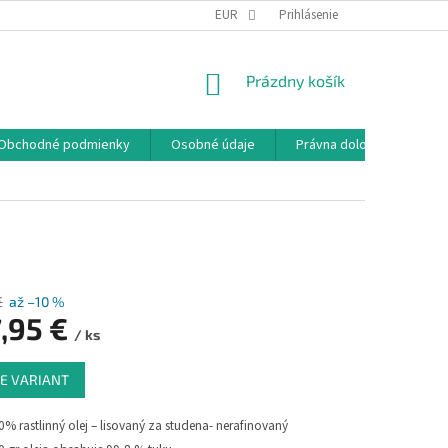
EUR
Prihlásenie
NÁKUPNÝ
Prázdny košík
KOŠÍK
Obchodné podmienky
Osobné údaje
Právna doložka
€
až –10 %
,95 €
/ ks
ová
E VARIANT
0% rastlinný olej – lisovaný za studena- nerafinovaný