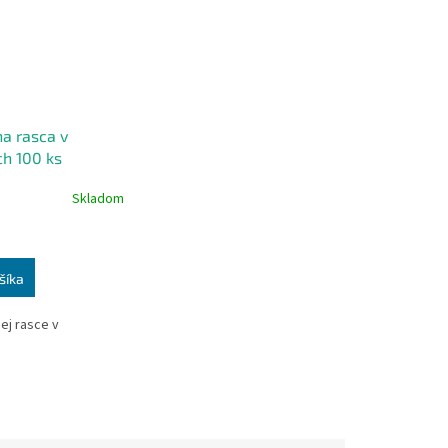
na rasca v
ch 100 ks
Skladom
šíka
nej rasce v