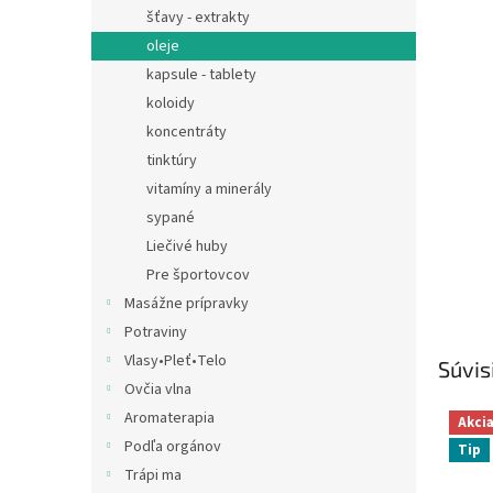
šťavy - extrakty
oleje
kapsule - tablety
koloidy
koncentráty
tinktúry
vitamíny a minerály
sypané
Liečivé huby
Pre športovcov
Masážne prípravky
Potraviny
Vlasy•Pleť•Telo
Súvis
Ovčia vlna
Aromaterapia
Akci
Podľa orgánov
Tip
Trápi ma