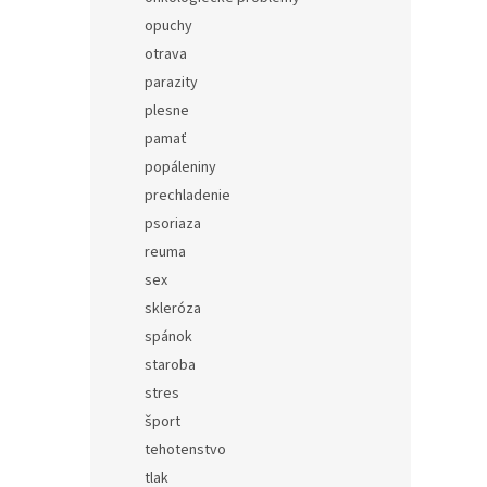
opuchy
otrava
parazity
plesne
pamať
popáleniny
prechladenie
psoriaza
reuma
sex
skleróza
spánok
staroba
stres
šport
tehotenstvo
tlak