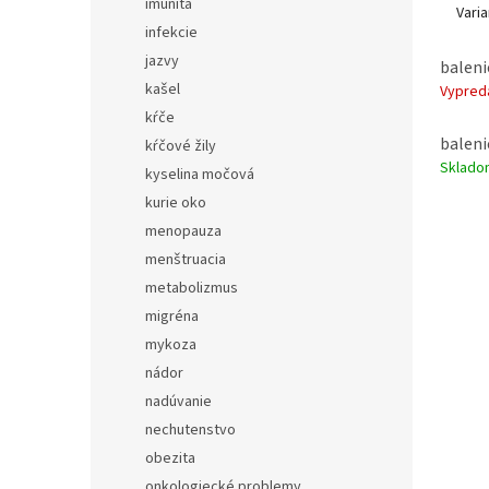
imunita
kvalit
Varia
produk
infekcie
pre
vn
jazvy
baleni
vonkaj
kašel
Vypred
kŕče
baleni
kŕčové žily
Sklado
kyselina močová
kurie oko
menopauza
menštruacia
metabolizmus
migréna
mykoza
nádor
nadúvanie
nechutenstvo
obezita
onkologiecké problemy