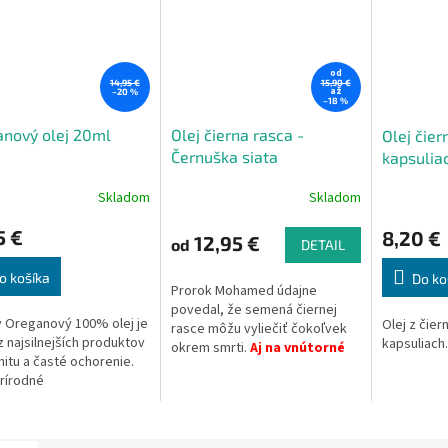
od
14,95 €
15,90 €
až
–20 %
–18 %
nový olej 20ml
Olej čierna rasca -
Olej čier
Černuška siata
kapsulia
Skladom
Skladom
5 €
8,20 €
12,95 €
od
DETAIL
o košíka
Do ko
Prorok Mohamed údajne
povedal, že semená čiernej
 Oreganový 100% olej je
Olej z čier
rasce môžu vyliečiť čokoľvek
z najsilnejších produktov
kapsuliach.
okrem smrti.
Aj na vnútorné
nitu a časté ochorenie.
použitie.
prírodné
otikum.
Produkt je
ený zo suroviny PHARMA
 farmaceutická