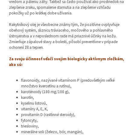
vredom a páleniu záhy. Taktiež sa často používal ako prostriedok na
zlepšenie zraku, spomalenie starnutia a na zlepšenie vzhľadu
pokožky už po krátkej dobe užívania.
Rakytníkový olej je všeobecne známy tým, že pozitívne ovplyvňuje
obehový systém, sliznicu tráviaceho, močového a pohlavného
ústrojenstva a v neposlednom rade má priaznivé účinky na kožu.
Zmierňuje zápalové stavy a bolesti, pôsobí preventívne v prípade
ochorení žíl a tepien.
Za svoju účinnosť vďačí svojim biologicky aktívnym zložkám,
ako sú:
flavonoidy, nazývané vitamínom P (predovšetkým veľké
množstvo kvercetínu a rutínu),
karoténoidy (180 mg/100 g),
karotín,
kyselinu listovú,
vitamíny A, E, K,
provitamín D (rastlinné steroidy),
fytoncyty,
triesloviny,
minerálne soli (železo, bór, mangán),