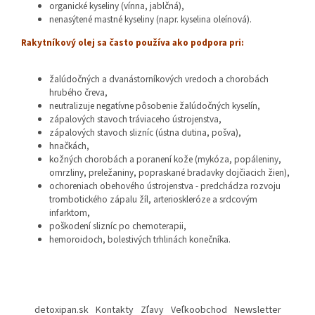
organické kyseliny (vínna, jablčná),
nenasýtené mastné kyseliny (napr. kyselina oleínová).
Rakytníkový olej sa často používa ako podpora pri:
žalúdočných a dvanástorníkových vredoch a chorobách
hrubého čreva,
neutralizuje negatívne pôsobenie žalúdočných kyselín,
zápalových stavoch tráviaceho ústrojenstva,
zápalových stavoch slizníc (ústna dutina, pošva),
hnačkách,
kožných chorobách a poranení kože (mykóza, popáleniny,
omrzliny, preležaniny, popraskané bradavky dojčiacich žien),
ochoreniach obehového ústrojenstva - predchádza rozvoju
trombotického zápalu žíl, arterioskleróze a srdcovým
infarktom,
poškodení slizníc po chemoterapii,
hemoroidoch, bolestivých trhlinách konečníka.
Z
á
detoxipan.sk
Kontakty
Zľavy
Veľkoobchod
Newsletter