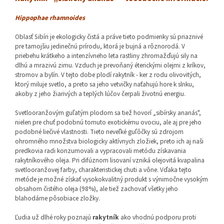
Hippophae rhamnoides
Oblasť Sibíri je ekologicky čistá a práve tieto podmienky sú priaznivé
pre tamojšiu jedinečnú prírodu, ktorá je bujná a rôznorodá. V
priebehu krátkeho a intenzívneho leta rastliny zhromažďujú sily na
dlhú a mrazivú zimu. Vzduch je prevoňaný éterickými olejmi z kríkov,
stromov a bylín. V tejto dobe plodí rakytník - ker z rodu olivovitých,
ktorý miluje svetlo, a preto sa jeho vetvičky naťahujú hore k slnku,
akoby z jeho žiarivých a teplých lúčov čerpali životnú energiu.
Svetlooranžovým guľatým plodom sa tiež hovorí „sibírsky ananás",
nielen pre chuť podobnú tomuto exotickému ovociu, ale aj pre jeho
podobné liečivé vlastnosti. Tieto neveľké guľôčky sú zdrojom
ohromného množstva biologicky aktívnych zložiek, preto ich aj naši
predkovia radi konzumovali a vypracovali metódu získavania
rakytníkového oleja. Pri difúznom lisovaní vzniká olejovitá kvapalina
svetlooranžovej farby, charakteristickej chuti a vône. Vďaka tejto
metóde je možné získať vysokokvalitný produkt s výnimočne vysokým
obsahom čistého oleja (98%), ale tiež zachovať všetky jeho
blahodárne pôsobiace zložky.
Ľudia už dlhé roky poznajú
rakytník
ako vhodnú podporu proti