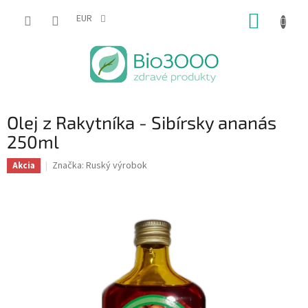
Prejsť
NÁKUP
na
EUR
obsah
KOŠÍK
Olej z Rakytníka - Sibírsky ananás
250ml
Značka:
Ruský výrobok
Akcia