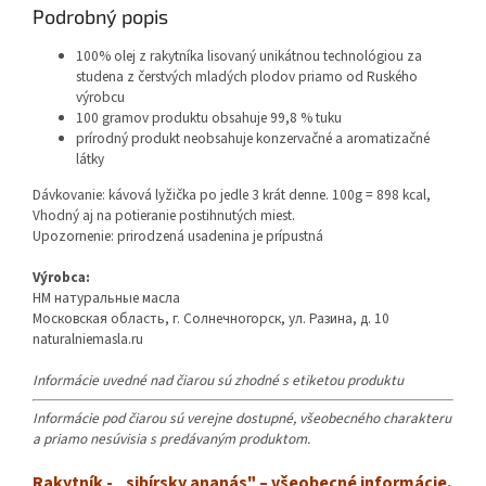
Podrobný popis
100% olej z rakytníka lisovaný unikátnou technológiou za
studena z čerstvých mladých plodov priamo od Ruského
výrobcu
100 gramov produktu obsahuje 99,8 % tuku
prírodný produkt neobsahuje konzervačné a aromatizačné
látky
Dávkovanie: kávová lyžička po jedle 3 krát denne. 100g = 898 kcal,
Vhodný aj na potieranie postihnutých miest.
Upozornenie: prirodzená usadenina je prípustná
Výrobca:
HM натуральные масла
Московская область, г. Солнечногорск, ул. Разина, д. 10
naturalniemasla.ru
Informácie uvedné nad čiarou sú zhodné s etiketou produktu
Informácie pod čiarou sú verejne dostupné, všeobecného charakteru
a priamo nesúvisia s predávaným produktom.
Rakytník - „sibírsky ananás" – všeobecné informácie.