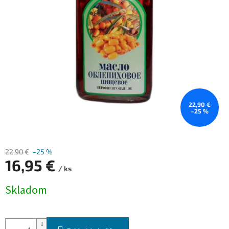
22,90 €
–25 %
22,90 €
–25 %
16,95 €
/ ks
Jednotková
Skladom
cena: