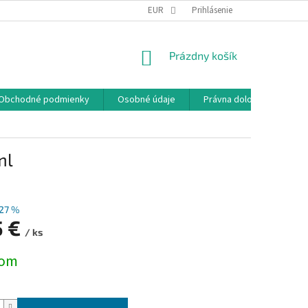
EUR
Prihlásenie
NÁKUPNÝ
Prázdny košík
KOŠÍK
Obchodné podmienky
Osobné údaje
Právna doložka
ml
27 %
5 €
/ ks
ová
dom