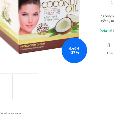
Pleťový k
Určený na
Detailné 
9,49 €
–27 %
TLAČ
iaci tovar