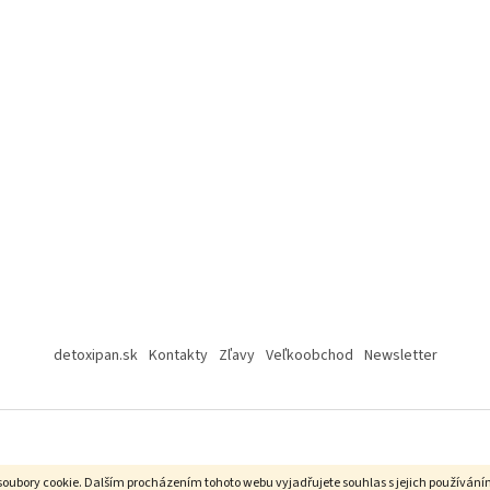
detoxipan.sk
Kontakty
Zľavy
Veľkoobchod
Newsletter
soubory cookie.
Dalším procházením tohoto webu vyjadřujete souhlas s jejich používání