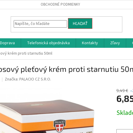
OBCHODNÉ PODMIENKY
HĽADAŤ
Doprava
Telefonická objednávka
Kontakty
Zľavy
ový krém proti starnutiu 50ml
sový pleťový krém proti starnutiu 50
Značka:
PALACIO CZ S.R.O.
9,49 €
–
6,8
Jednotk
Skla
cena: