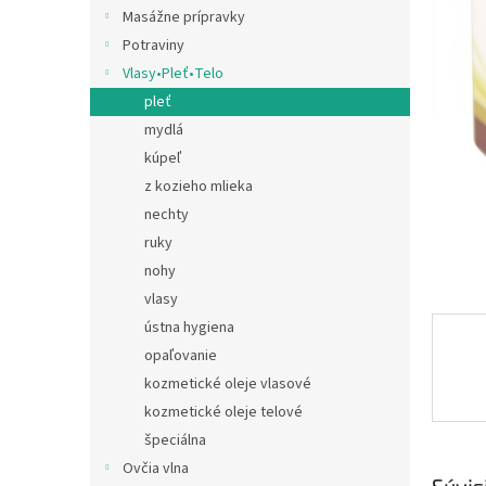
Masážne prípravky
Potraviny
Vlasy•Pleť•Telo
pleť
mydlá
kúpeľ
z kozieho mlieka
nechty
ruky
nohy
vlasy
ústna hygiena
opaľovanie
kozmetické oleje vlasové
kozmetické oleje telové
špeciálna
Ovčia vlna
Súvis