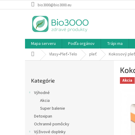
Prejsť
bio3000@bio3000.eu
na
obsah
Mapa serveru
Podľa orgánov
Trápi ma
Domov
Vlasy•Pleť•Telo
pleť
Kokosový pleť
B
Koko
o
Preskočiť
č
Kategórie
kategórie
Akcia
n
ý
Výhodné
p
Akcia
a
Super balenie
n
e
Detoxipan
l
Ochranné pomôcky
Výživové doplnky