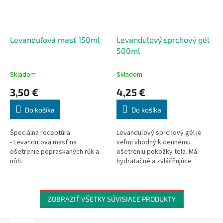
Levanduľová masť 150ml
Levanduľový sprchový gél
500ml
Skladom
Skladom
3,50 €
4,25 €
Do košíka
Do košíka
Špeciálna receptúra
Levanduľový sprchový gél je
- Levanduľová masť na
veľmi vhodný k dennému
ošetrenie popraskaných rúk a
ošetreniu pokožky tela. Má
nôh.
hydratačné a zvláčňujúce
účinky. Môže sa použiť pri
problémoch kožného
charakteru.
ZOBRAZIŤ VŠETKY SÚVISIACE PRODUKTY