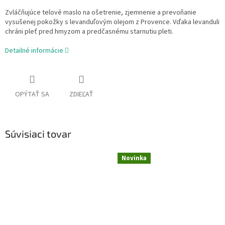
Zvláčňujúce telové maslo na ošetrenie, zjemnenie a prevoňanie
vysušenej pokožky s levanduľovým olejom z Provence. Vďaka levanduli
chráni pleť pred hmyzom a predčasnému starnutiu pleti.
Detailné informácie
OPÝTAŤ SA
ZDIEĽAŤ
Súvisiaci tovar
Novinka