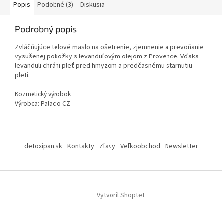
Popis
Podobné (3)
Diskusia
Podrobný popis
Zvláčňujúce telové maslo na ošetrenie, zjemnenie a prevoňanie
vysušenej pokožky s levanduľovým olejom z Provence. Vďaka
levanduli chráni pleť pred hmyzom a predčasnému starnutiu
pleti.
Kozmetický výrobok
Výrobca: Palacio CZ
Z
á
detoxipan.sk
Kontakty
Zľavy
Veľkoobchod
Newsletter
p
ä
t
i
Vytvoril Shoptet
e