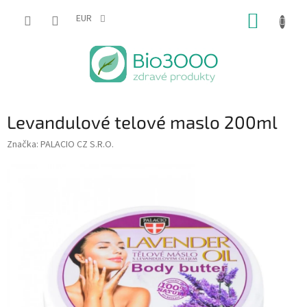
Prejsť
NÁKUP
na
EUR
obsah
KOŠÍK
Levandulové telové maslo 200ml
Značka:
PALACIO CZ S.R.O.