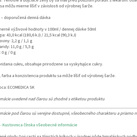
v. Tehotné a dojčiace ženy by sa mali pred použitím poradiť s lekárom. Usad
sa môžu mierne líšiť v závislosti od výrobnej šarže.
 – doporučená denná dávka
merné výživové hodnoty v 100ml / dennej dávke 50ml
ia: 43,0 kcal (180,6 kJ) / 21,5 kcal (90,3 kJ)
oviny: 2,2 g / 1,1 g
ridy: 11,0 g / 5,5 g
 0 g / 0 g
ridania cukru, o
bsahuje prirodzene sa vyskytujúce cukry.
 farba a konzistencia produktu sa môže líšiť od výrobnej šarže.
bca: ECOMEDICA SK
rmácie uvedené nad čiarou sú zhodné s etiketou produktu
rmácie pod čiarou sú verejne dostupné, všeobecného charakteru a priamo 
 - Kustovnica čínska všeobecné informácie
né plody Goji rastú na tŕnistých kríkoch v úrodnej pôde himalájskych podhor