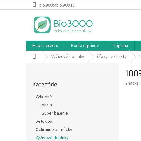
Prejsť
bio3000@bio3000.eu
na
obsah
Mapa serveru
Podľa orgánov
Trápi ma
Domov
Výživové doplnky
šťavy - extrakty
B
100
o
Preskočiť
č
Značka:
Kategórie
kategórie
n
ý
Výhodné
p
Akcia
a
Super balenie
n
e
Detoxipan
l
Ochranné pomôcky
Výživové doplnky