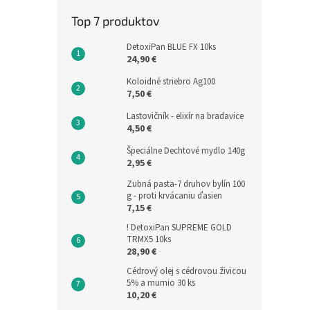
Top 7 produktov
DetoxiPan BLUE FX 10ks
24,90 €
Koloidné striebro Ag100
7,50 €
Lastovičník - elixír na bradavice
4,50 €
Špeciálne Dechtové mydlo 140g
2,95 €
Zubná pasta-7 druhov bylín 100
g - proti krvácaniu ďasien
7,15 €
! DetoxiPan SUPREME GOLD
TRMX5 10ks
28,90 €
Cédrový olej s cédrovou živicou
5% a mumio 30 ks
10,20 €