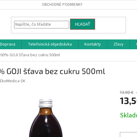
OBCHODNÉ PODMIENKY
HĽADAŤ
Doprava
Telefonická objednávka
Kontakty
Zľavy
100% GOJI šťava bez cukru 500ml
% GOJI šťava bez cukru 500ml
EkoMedica SK
13,90 €
13,
Jednotk
Skla
cena: