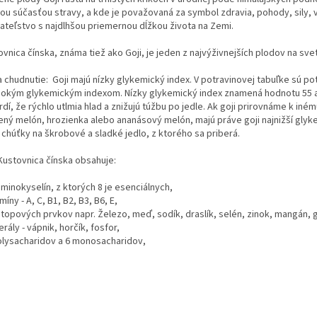
ou súčasťou stravy, a kde je považovaná za symbol zdravia, pohody, sily, v
ateľstvo s najdlhšou priemernou dĺžkou života na Zemi.
ovnica čínska, známa tiež ako Goji, je jeden z najvýživnejších plodov na s
 a chudnutie: Goji majú nízky glykemický index. V potravinovej tabuľke sú p
sokým glykemickým indexom. Nízky glykemický index znamená hodnotu 55 
rdí, že rýchlo utlmia hlad a znižujú túžbu po jedle. Ak goji prirovnáme k in
ený melón, hrozienka alebo ananásový melón, majú práve goji najnižší glyk
 chúťky na škrobové a sladké jedlo, z ktorého sa priberá.
 Kustovnica čínska obsahuje:
aminokyselín, z ktorých 8 je esenciálnych,
amíny - A, C, B1, B2, B3, B6, E,
stopových prvkov napr. Železo, meď, sodík, draslík, selén, zinok, mangán, 
erály - vápnik, horčík, fosfor,
polysacharidov a 6 monosacharidov,