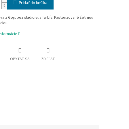
Pridať do košíka
a z Goji, bez sladidiel a farbív.
Pasterizované šetrnou
ciou.
informácie
OPÝTAŤ SA
ZDIEĽAŤ