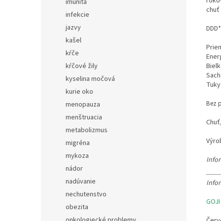
roko
imunita
chuť 
infekcie
jazvy
DDD*
kašel
Prie
kŕče
Energ
Bielk
kŕčové žily
Sacha
kyselina močová
Tuky:
kurie oko
Bez p
menopauza
menštruacia
Chuť,
metabolizmus
Výro
migréna
mykoza
Info
nádor
nadúvanie
Info
nechutenstvo
GOJI
obezita
onkologiecké problemy
Červe