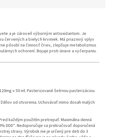
 svete a je zároveň výborným antioxidantom. Je
bu červených a bielych krviniek. Má priaznivý vplyv
ne pôsobí na činnosť čriev, zlepšuje metabolizmus
lárnych ochorení. Bojuje proti únave a vyčerpaniu.
 120mg v 50 ml. Pasterizované šetrnou pasterizáciou.
 týždňov od otvorenia. Uchovávať mimo dosah malých
. Pred každým použitím pretrepať. Maximálna denná
 150% DDD*. Nedoporučuje sa prekračovať doporučená
rej stravy. Výrobok nie je určený pre deti do 3