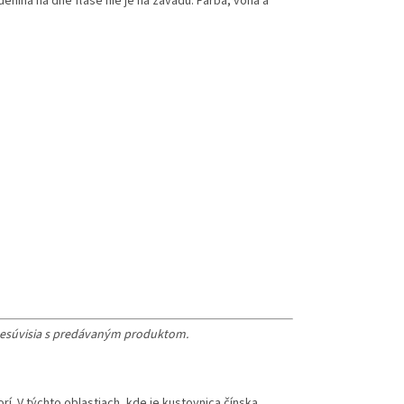
enina na dne fľaše nie je na závadu. Farba, vôňa a
nesúvisia s predávaným produktom.
í. V týchto oblastiach, kde je kustovnica čínska