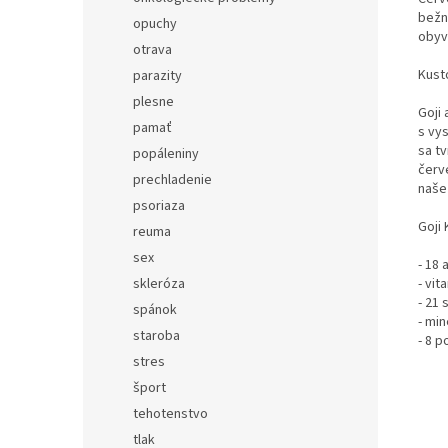
bežn
opuchy
obyv
otrava
Kust
parazity
plesne
Goji
pamať
s vy
sa tv
popáleniny
červ
prechladenie
naše
psoriaza
Goji
reuma
sex
- 18 
- vit
skleróza
- 21 
spánok
- min
staroba
- 8 
stres
šport
tehotenstvo
tlak