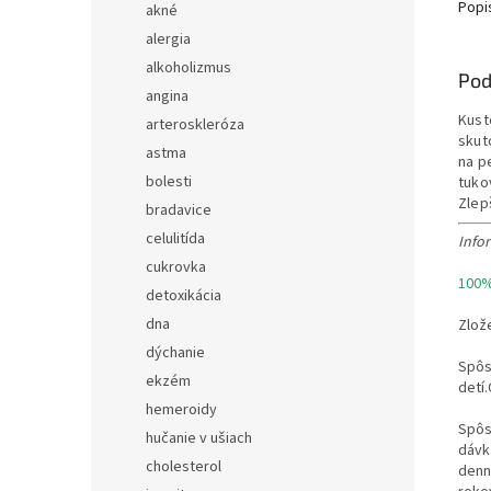
Popi
akné
alergia
alkoholizmus
Pod
angina
Kust
arteroskleróza
skuto
astma
na pe
bolesti
tukov
Zleps
bradavice
celulitída
Info
cukrovka
100% 
detoxikácia
dna
Zlož
dýchanie
Spôs
ekzém
detí
hemeroidy
Spôs
hučanie v ušiach
dávk
cholesterol
denn