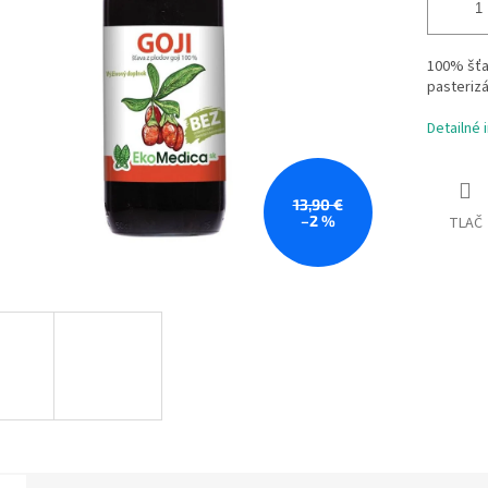
100% šťav
pasterizá
Detailné 
13,90 €
–2 %
TLAČ