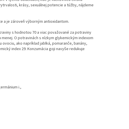
ytrvalosti, krásy, sexuálnej potencie a túžby, nájdeme
vete a je zároveň výborným antioxidantom.
otraviny s hodnotou 70 a viac považované za potraviny
a menej. O potravinách s nízkym glykemickým indexom
ému ovociu, ako napríklad jablká, pomaranče, banány,
emický index 29. Konzumácia goji navyše redukuje
germánium i.,