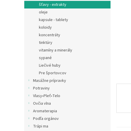
šťavy - extrakty
oleje
kapsule - tablety
koloidy
koncentráty
tinktúry
vitamíny a minerály
sypané
Liečivé huby
Pre športovcov
Masážne prípravky
Potraviny
Vlasy•Pleť•Telo
Ovčia vlna
Aromaterapia
Podľa orgánov
Trápi ma