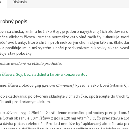
s
Diskusia
robný popis
ovnica čínska, známa tiež ako Goji, je jeden z najvýživnejších plodov na
čne elixírom života. Pomáha neutralizovať voľné radikály. Stimuluje tvor
čeňové bunky, ktoré chráni proti niektorým chemickým látkam. Blahodár
 a posilňuje imunitný systém. Chráni pred vznikom cukrovky a kardiovasku
̌uje stav pokožky.
rmácie uvedené na etikete produktu:
šťava z Goji, bez sladidiel a farbív a konzervantov.
enie: šťava z plodov goji
(Lycium Chinensis)
, kyselina askorbová (vitamín C)
ob skladovania: po otvorení skladujte v chladničke, spotrebujte do troch
.Chrániť pred priamym slnkom.
ob užívania: vypiť 25ml 1 – 2 krát denne minimálne pol hodiny pred jedlom
a (50ml) obsahuje 50 ml šťavy z goji a 120 mg vitamínu C, čo predstavuje
á dávka počas celého dňa. Produkt nemôže byť aplikovaný ako náhrada prest