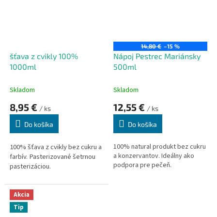
14,80 €
–15 %
šťava z cvikly 100%
Nápoj Pestrec Mariánsky
1000ml
500ml
Skladom
Skladom
8,95 €
12,55 €
/ ks
/ ks
Do košíka
Do košíka
100% šťava z cvikly bez cukru a
100% natural produkt bez cukru
a konzervantov. Ideálny ako
farbív. Pasterizované šetrnou
podpora pre pečeň.
pasterizáciou.
Akcia
Tip