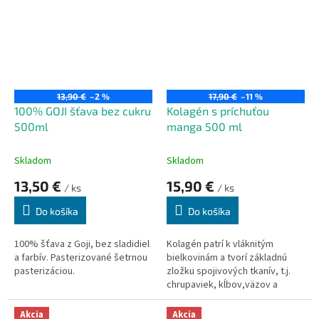
aby sa zabezpečilo správne
fungovanie ciev.
13,90 €
–2 %
17,90 €
–11 %
100% GOJI šťava bez cukru
Kolagén s príchuťou
500ml
manga 500 ml
Skladom
Skladom
13,50 €
15,90 €
/ ks
/ ks
Do košíka
Do košíka
100% šťava z Goji, bez sladidiel
Kolagén patrí k vláknitým
a farbív.
Pasterizované šetrnou
bielkovinám a tvorí základnú
pasterizáciou.
zložku spojivových tkanív, t.j.
chrupaviek, kĺbov,väzov a
šliach, kože, vlasov a nechtov.
Kyselina hyalurónová je taktiež
Akcia
Akcia