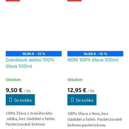
látka telu príbuzná, tvorí súčasť
tkanív, nervových vlákien, kože,
synoviálnej tekutiny v kĺboch a
vyplňuje medzibunkové
priestory.
10,95 €
–13 %
14,50 €
–10 %
Granátové Jablko 100%
NONI 100% šťava 500ml
šťava 500ml
Skladom
Skladom
9,50 €
12,95 €
/ ks
/ ks
Do košíka
Do košíka
100% šťava z Granátového
100% šťava z Noni, bez
Jablka, bez sladidiel a farbív.
sladidiel a farbív.
Pasterizované
Pasterizované šetrnou
šetrnou pasterizáciou.