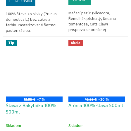
Do košíka
Mačací pazúr (Vilcacora,
100% šťava zo slivky (Prunus
Řemdihák plstnatý, Uncaria
domestica L.) bez cukru a
tomentosa, Cats Claw)
farbív.
Pasterizované šetrnou
prispieva k normálnej
pasterizáciou.
funkcii imunity a k normálnemu
stavu kĺbov.
Tip
Akcia
13,95 €
–7 %
12,55 €
–20 %
Šťava z Rakytníka 100%
Arónia 100% šťava 500ml
500ml
Skladom
Skladom