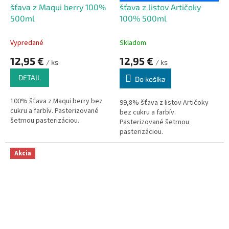
šťava z Maqui berry 100%
šťava z listov Artičoky
500ml
100% 500ml
Vypredané
Skladom
12,95 €
12,95 €
/ ks
/ ks
DETAIL
Do košíka
100% šťava z Maqui berry bez
99,8% šťava z listov Artičoky
cukru a farbív. Pasterizované
bez cukru a farbív.
šetrnou pasterizáciou.
Pasterizované šetrnou
pasterizáciou.
Akcia