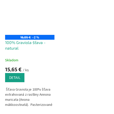
16,05 €
–2 %
100% Graviola šťava -
natural
Skladom
15,65 €
/ ks
DETAIL
Šťava Graviola je 100% šťava
extrahovaná z rastliny Annona
muricata (Anona
mäkkoostnatá).
Pasterizované
šetrnou pasterizáciou.