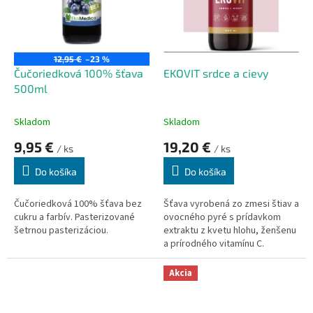
r
d
o
u
d
k
u
t
12,95 €
–23 %
k
o
Čučoriedková 100% šťava
EKOVIT srdce a cievy
t
v
500ml
o
v
Skladom
Skladom
9,95 €
19,20 €
/ ks
/ ks
Do košíka
Do košíka
Čučoriedková 100% šťava bez
Šťava vyrobená zo zmesi štiav a
cukru a farbív.
Pasterizované
ovocného pyré s prídavkom
šetrnou pasterizáciou.
extraktu z kvetu hlohu, ženšenu
a prírodného vitamínu C.
Pasterizované.
Extrakt z kvetu hlohu podporuje
Akcia
správne fungovanie srdca a
ciev. Vitamín C pomáha pri
správnej produkcii kolagénu,