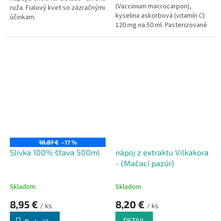
(Vaccinium macrocarpon),
ruža. Fialový kvet so zázračnými
kyselina askorbová (vitamín C)
účinkam.
120 mg na 50 ml. Pasterizované
šetrnou pasterizáciou.
10,87 €
–17 %
Slivka 100% šťava 500ml
nápoj z extraktu Vilkakora
- (Mačací pazúr)
Skladom
Skladom
8,95 €
8,20 €
/ ks
/ ks
DETAIL