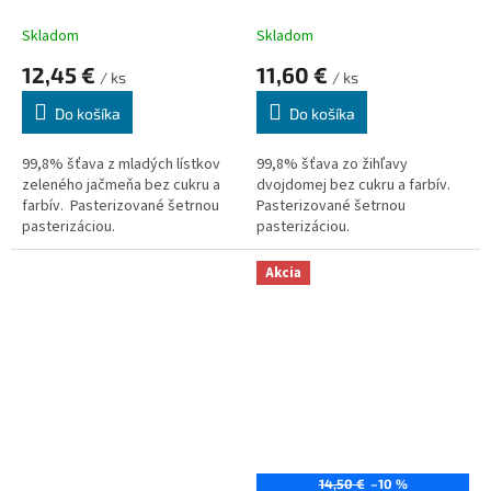
Skladom
Skladom
12,45 €
11,60 €
/ ks
/ ks
Do košíka
Do košíka
99,8% šťava z mladých lístkov
99,8% šťava zo žihľavy
zeleného jačmeňa bez cukru a
dvojdomej bez cukru a farbív.
farbív.
Pasterizované šetrnou
Pasterizované šetrnou
pasterizáciou.
pasterizáciou.
Akcia
14,50 €
–10 %