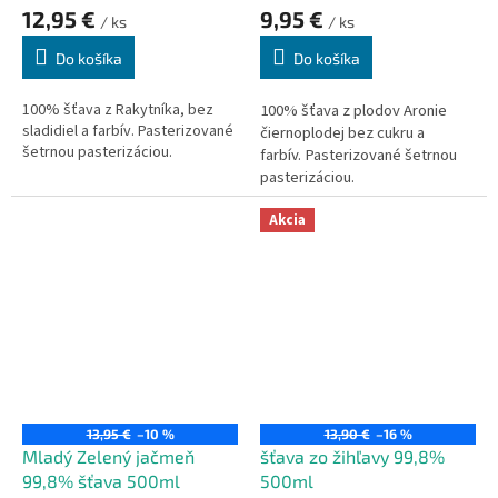
12,95 €
9,95 €
/ ks
/ ks
Do košíka
Do košíka
100% šťava z Rakytníka, bez
100% šťava z plodov Aronie
sladidiel a farbív. Pasterizované
čiernoplodej bez cukru a
šetrnou pasterizáciou.
farbív.
Pasterizované šetrnou
pasterizáciou.
Akcia
13,95 €
–10 %
13,90 €
–16 %
Mladý Zelený jačmeň
šťava zo žihľavy 99,8%
99,8% šťava 500ml
500ml