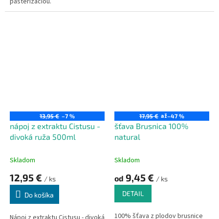
pasterizáciou.
až
13,95 €
–7 %
17,95 €
–47 %
nápoj z extraktu Cistusu -
šťava Brusnica 100%
divoká ruža 500ml
natural
Skladom
Skladom
12,95 €
9,45 €
od
/ ks
/ ks
DETAIL
Do košíka
100% šťava z plodov brusnice
Nápoj z extraktu Cistusu - divoká