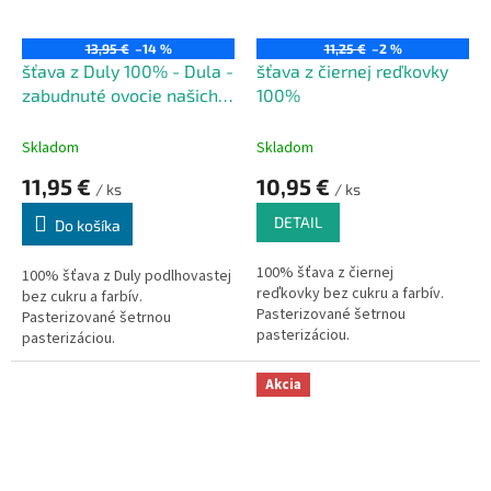
13,95 €
–14 %
11,25 €
–2 %
šťava z Duly 100% - Dula -
šťava z čiernej reďkovky
zabudnuté ovocie našich
100%
babičiek 500ml
Skladom
Skladom
11,95 €
10,95 €
/ ks
/ ks
DETAIL
Do košíka
100% šťava z čiernej
100% šťava z Duly podlhovastej
reďkovky bez cukru a farbív.
bez cukru a farbív.
Pasterizované šetrnou
Pasterizované šetrnou
pasterizáciou.
pasterizáciou.
Akcia