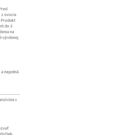
 Pred
 z ovocia
 Produkt
ti do 3
denia na
od výrobnej
y a nejedná
súvisia s
azvať
zložiek,