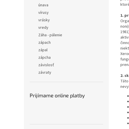
ktor
únava
vírusy
1. p
vrásky
Orga
noni)
vredy
1981
Záha - pálenie
akti
zápach
činn
niek
zápal
Xero
zápcha
fung
pren
závislosť
závraty
2. s
Táto
nevy
Prijímame online platby