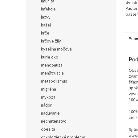
imunita
dvojdo
Paster
infekcie
paster
jazvy
kašel
kŕče
Popi
kŕčové žily
kyselina močová
kurie oko
Pod
menopauza
Obsah
menštruacia
zvan
metabolizmus
šťas
upok
migréna
vysok
mykoza
100 
nádor
100%
nadúvanie
konc
nechutenstvo
obezita
Spôs
otvo
onkologiecké problemy