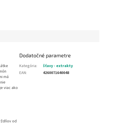
Dodatočné parametre
látke
Kategória
:
šťavy - extrakty
rmón
EAN
:
4260071640048
ni má
anie
je viac ako
týždňov od