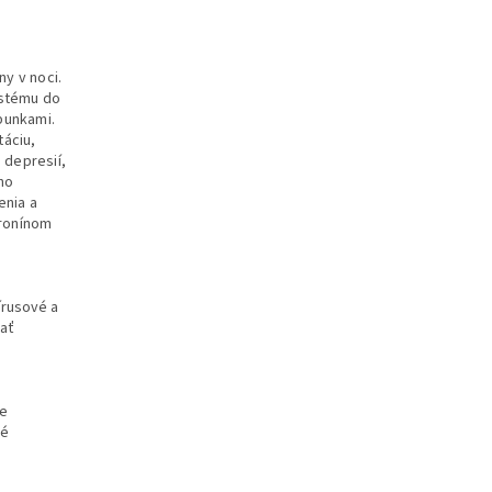
ny v noci.
ystému do
bunkami.
áciu,
 depresií,
ho
enia a
eronínom
írusové a
vať
ie
né