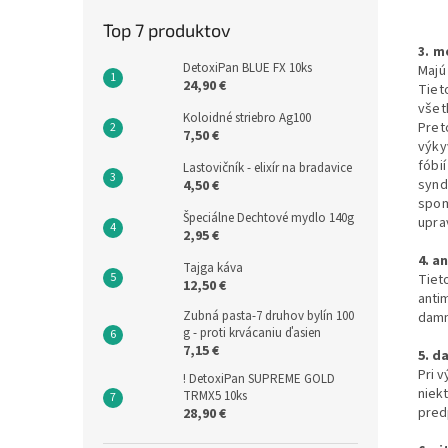
Top 7 produktov
3. m
DetoxiPan BLUE FX 10ks
Majú
24,90 €
Tiet
všet
Koloidné striebro Ag100
Pret
7,50 €
výky
fóbi
Lastovičník - elixír na bradavice
synd
4,50 €
spom
Špeciálne Dechtové mydlo 140g
upra
2,95 €
4. a
Tajga káva
Tieto
12,50 €
anti
Zubná pasta-7 druhov bylín 100
damn
g - proti krvácaniu ďasien
7,15 €
5. d
Pri v
! DetoxiPan SUPREME GOLD
niek
TRMX5 10ks
pred
28,90 €