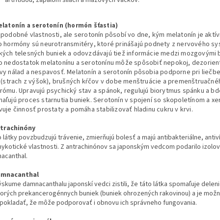
artritídou, zápalom šliach a mazových vačkov.
elatonín a serotonín (hormón šťastia)
 podobné vlastnosti, ale serotonín pôsobí vo dne, kým melatonín je aktív
o hormóny sú neurotransmitéry, ktoré prinášajú podnety z nervového s
kých telesných buniek a odovzdávajú tiež informácie medzi mozgovými 
o nedostatok melatonínu a serotonínu môže spôsobiť nepokoj, dezorient
vy nálad a nespavosť. Melatonín a serotonín pôsobia podporne pri liečbe
í (strach z výšok), brušných kŕčov v dobe menštruácie a premenštruačné
rómu. Upravujú psychický stav a spánok, regulujú biorytmus spánku a bd
aľujú proces starnutia buniek. Serotonín v spojení so skopoletínom a x
vuje činnosť prostaty a pomáha stabilizovať hladinu cukru v krvi.
ntrachinóny
 látky povzbudzujú trávenie, zmierňujú bolesť a majú antibakteriálne, antiv
mykotické vlastnosti. Z antrachinónov sa japonským vedcom podarilo izolo
acanthal.
amnacanthal
ýskume damnacanthalu japonskí vedci zistili, že táto látka spomaľuje delen
torých prekancerogénnych buniek (buniek ohrozených rakovinou) a je mož
pokladať, že môže podporovať i obnovu ich správneho fungovania.