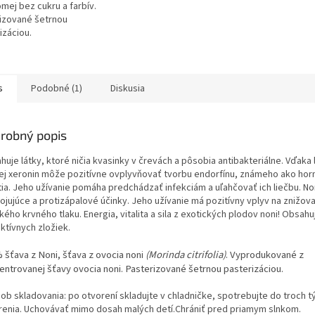
mej bez cukru a farbív.
izované šetrnou
izáciou.
s
Podobné (1)
Diskusia
robný popis
uje látky, ktoré ničia kvasinky v črevách a pôsobia antibakteriálne. Vďaka 
ej xeronin môže pozitívne ovplyvňovať tvorbu endorfínu, známeho ako ho
tia. Jeho užívanie pomáha predchádzať infekciám a uľahčovať ich liečbu. No
ojujúce a protizápalové účinky. Jeho užívanie má pozitívny vplyv na znižov
ého krvného tlaku. Energia, vitalita a sila z exotických plodov noni! Obsahu
aktívnych zložiek.
 šťava z Noni, šťava z ovocia noni
(Morinda citrifolia)
. Vyprodukované z
entrovanej šťavy ovocia noni. Pasterizované šetrnou pasterizáciou.
ob skladovania: po otvorení skladujte v chladničke, spotrebujte do troch 
renia. Uchovávať mimo dosah malých detí.Chrániť pred priamym slnkom.