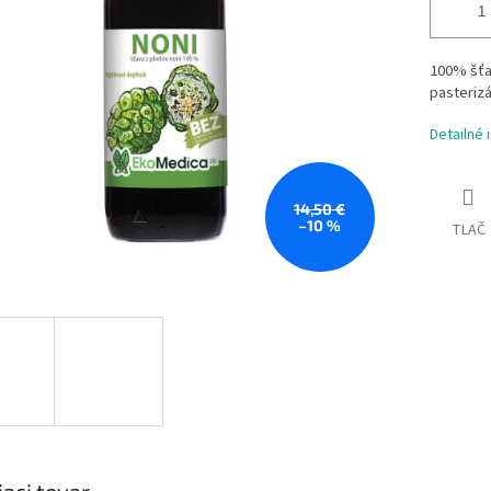
100% šťav
pasterizá
Detailné 
14,50 €
–10 %
TLAČ
iaci tovar