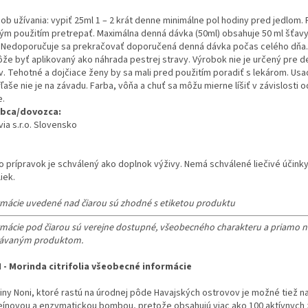
ob užívania: vypiť 25ml 1 – 2 krát denne minimálne pol hodiny pred jedlom.
ým použitím pretrepať. Maximálna denná dávka (50ml) obsahuje 50 ml šťavy
. Nedoporučuje sa prekračovať doporučená denná dávka počas celého dňa.
že byť aplikovaný ako náhrada pestrej stravy. Výrobok nie je určený pre de
v. Tehotné a dojčiace ženy by sa mali pred použitím poradiť s lekárom. Usa
ľaše nie je na závadu. Farba, vôňa a chuť sa môžu mierne líšiť v závislosti 
e.
bca/dovozca:
ia s.r.o. Slovensko
o prípravok je schválený ako doplnok výživy. Nemá schválené liečivé účink
liek.
rmácie uvedené nad čiarou sú zhodné s etiketou produktu
rmácie pod čiarou sú verejne dostupné, všeobecného charakteru a priamo ne
ávaným produktom.
 - Morinda citrifolia všeobecné informácie
liny Noni, ktoré rastú na úrodnej pôde Havajských ostrovov je možné tiež n
eínovou a enzymatickou bombou, pretože obsahujú viac ako 100 aktívnych 