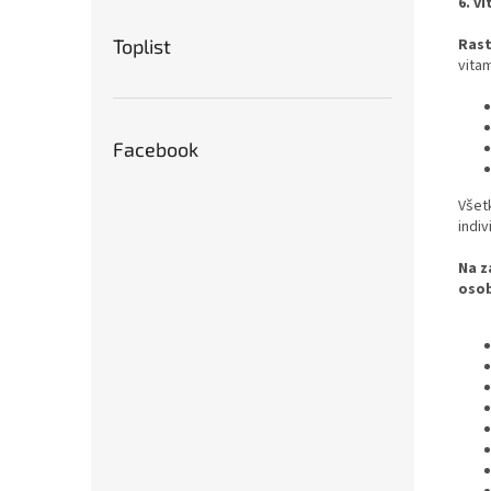
6. v
Toplist
Rast
vitam
Facebook
Všet
indi
Na z
osob