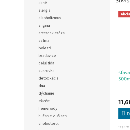
akné
alergia
Akci
alkoholizmus
angina
arteroskleróza
astma
bolesti
bradavice
celulitída
cukrovka
šťava
detoxikácia
500m
dna
dýchanie
ekzém
11,6
hemeroidy
D
hučanie v ušiach
cholesterol
99,8% 