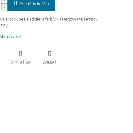
Pridať do košíka
a z Noni, bez sladidiel a farbív.
Pasterizované šetrnou
ciou.
informácie
OPÝTAŤ SA
ZDIEĽAŤ