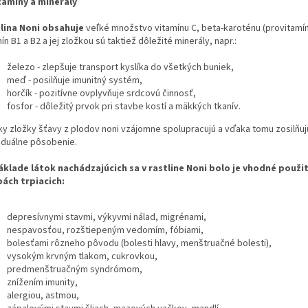
itamíny a minerály
lina Noni obsahuje
veľké množstvo vitamínu C, beta-karoténu (provitamín
ín B1 a B2 a jej zložkou sú taktiež dôležité minerály, napr.:
železo - zlepšuje transport kyslíka do všetkých buniek,
meď - posilňuje imunitný systém,
horčík - pozitívne ovplyvňuje srdcovú činnosť,
fosfor - dôležitý prvok pri stavbe kostí a mäkkých tkanív.
ky zložky šťavy z plodov noni vzájomne spolupracujú a vďaka tomu zosilňuj
viduálne pôsobenie.
áklade látok nachádzajúcich sa v rastline Noni bolo je vhodné použit
ách trpiacich:
depresívnymi stavmi, výkyvmi nálad, migrénami,
nespavosťou, rozštiepeným vedomím, fóbiami,
bolesťami rôzneho pôvodu (bolesti hlavy, menštruačné bolesti),
vysokým krvným tlakom, cukrovkou,
predmenštruačným syndrómom,
znížením imunity,
alergiou, astmou,