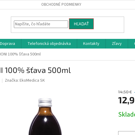
OBCHODNÉ PODMIENKY
HĽADAŤ
Doprava
Telefonická objednávka
Kontakty
Zľavy
NONI 100% šťava 500ml
I 100% šťava 500ml
Značka:
EkoMedica SK
14,50 €
12,
Jednotk
Skla
cena: