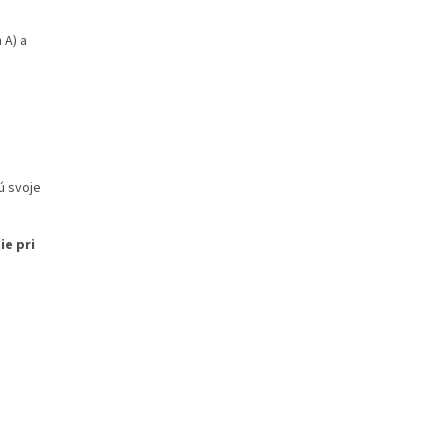
 A) a
ú svoje
ie pri