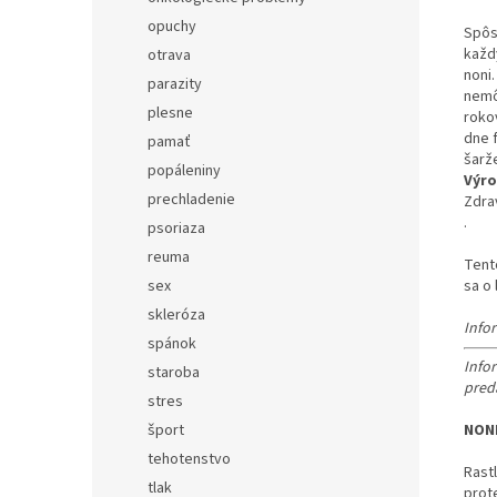
opuchy
Spôs
každ
otrava
noni
parazity
nemô
plesne
roko
dne f
pamať
šarž
popáleniny
Výro
prechladenie
Zdrav
.
psoriaza
reuma
Tent
sex
sa o 
skleróza
Info
spánok
Info
staroba
pred
stres
šport
NONI
tehotenstvo
Rast
tlak
prot