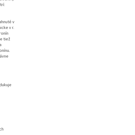
rí:
ahnuté v
icke v r.
ronín
e tiež
a
onínu.
rávne
odukuje
ch