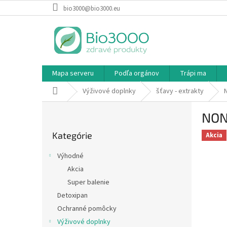
Prejsť
bio3000@bio3000.eu
na
obsah
Mapa serveru
Podľa orgánov
Trápi ma
Domov
Výživové doplnky
šťavy - extrakty
B
NON
o
Preskočiť
č
Kategórie
kategórie
Akcia
n
ý
Výhodné
p
Akcia
a
Super balenie
n
e
Detoxipan
l
Ochranné pomôcky
Výživové doplnky