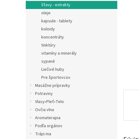
šťavy - extrakty
oleje
kapsule - tablety
koloidy
koncentráty
tinktúry
vitamíny a minerály
sypané
Liečivé huby
Pre športovcov
Masážne prípravky
Potraviny
Vlasy•Pleť•Telo
Ovčia vlna
Aromaterapia
Podľa orgánov
Trápi ma
Súvis