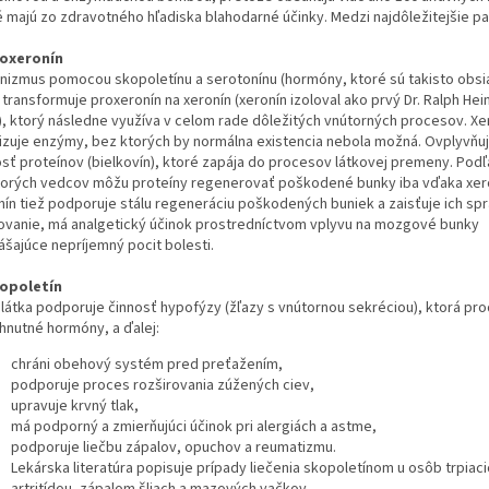
é majú zo zdravotného hľadiska blahodarné účinky. Medzi najdôležitejšie pat
roxeronín
nizmus pomocou skopoletínu a serotonínu (hormóny, ktoré sú takisto obsi
 transformuje proxeronín na xeronín (xeronín izoloval ako prvý Dr. Ralph Hein
), ktorý následne využíva v celom rade dôležitých vnútorných procesov. Xe
vizuje enzýmy, bez ktorých by normálna existencia nebola možná. Ovplyvňuj
osť proteínov (bielkovín), ktoré zapája do procesov látkovej premeny. Podľ
torých vedcov môžu proteíny regenerovať poškodené bunky iba vďaka xer
nín tiež podporuje stálu regeneráciu poškodených buniek a zaisťuje ich sp
ovanie, má analgetický účinok prostredníctvom vplyvu na mozgové bunky
ášajúce nepríjemný pocit bolesti.
kopoletín
 látka podporuje činnosť hypofýzy (žľazy s vnútornou sekréciou), ktorá pr
hnutné hormóny, a ďalej:
chráni obehový systém pred preťažením,
podporuje proces rozširovania zúžených ciev,
upravuje krvný tlak,
má podporný a zmierňujúci účinok pri alergiách a astme,
podporuje liečbu zápalov, opuchov a reumatizmu.
Lekárska literatúra popisuje prípady liečenia skopoletínom u osôb trpiaci