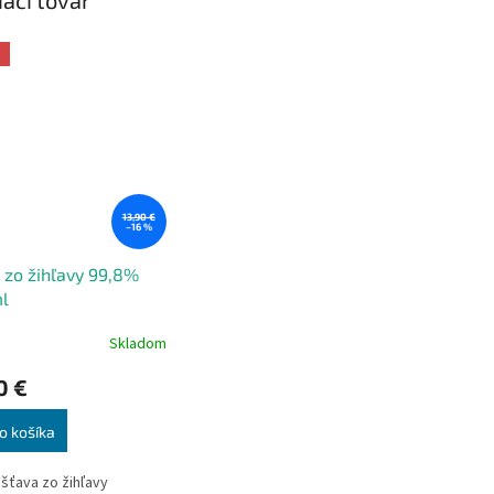
a
13,90 €
–16 %
 zo žihľavy 99,8%
l
Skladom
0 €
o košíka
šťava zo žihľavy