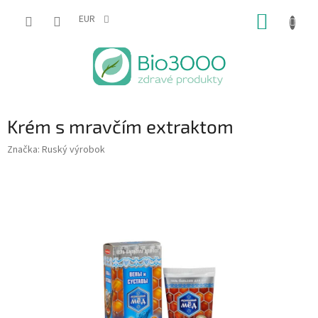
Prejsť
NÁKUP
na
EUR
obsah
KOŠÍK
Krém s mravčím extraktom
Značka:
Ruský výrobok