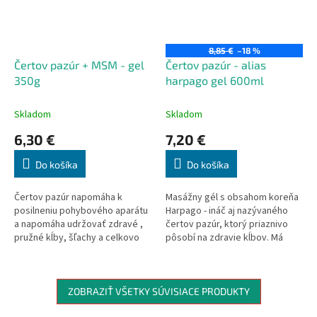
8,85 €
–18 %
Čertov pazúr + MSM - gel
Čertov pazúr - alias
350g
harpago gel 600ml
Skladom
Skladom
6,30 €
7,20 €
Do košíka
Do košíka
Čertov pazúr napomáha k
Masážny gél s obsahom koreňa
posilneniu pohybového aparátu
Harpago - ináč aj nazývaného
a napomáha udržovať zdravé ,
čertov pazúr, ktorý priaznivo
pružné kĺby, šľachy a celkovo
pôsobí na zdravie kĺbov. Má
prispieva na udržanie mobility.
utišujúci, protizápalové,
MSM - látka, ktorá je súčasťou
antiseptické a anestetické
výrobku, obsahuje prírodnú síru
účinky. Povzbudzuje krvný tok,
, ktorá napomáha pri
zrýchľuje metabolizmus a
ZOBRAZIŤ VŠETKY SÚVISIACE PRODUKTY
problémoch kĺbových a vyživuje
cirkuláciu lymfy.