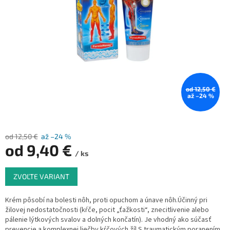
od 12,50 €
až –24 %
od 12,50 €
až –24 %
od
9,40 €
/ ks
Jednotková
ZVOĽTE VARIANT
cena:
Krém pôsobí na bolesti nôh, proti opuchom a únave nôh.Účinný pri
žilovej nedostatočnosti (kŕče, pocit „ťažkosti“, znecitlivenie alebo
pálenie lýtkových svalov a dolných končatín). Je vhodný ako súčasť
prevencie a komplexnej liečby kŕčových žíl S traumatickým poranením