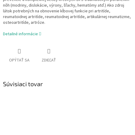
nôh (modriny, dislokácie, výrony, šľachy, hematómy atď.) Ako zdroj
látok potrebných na obnovenie kĺbovej funkcie pri artritíde,
reumatoidnej artritíde, reumatoidnej artritíde, artikulárnej reumatizme,
osteoartritíde, artróze.
Detailné informácie
OPÝTAŤ SA
ZDIEĽAŤ
Súvisiaci tovar