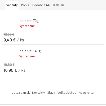
ich.
Varianty
Popis
Podobné (4)
Diskusia
balenie: 70g
Vypredané
12,50 €
9,40 €
/ ks
balenie: 140g
Vypredané
18,80 €
16,90 €
/ ks
Z
á
detoxipan.sk
Kontakty
Zľavy
Veľkoobchod
Newsletter
p
ä