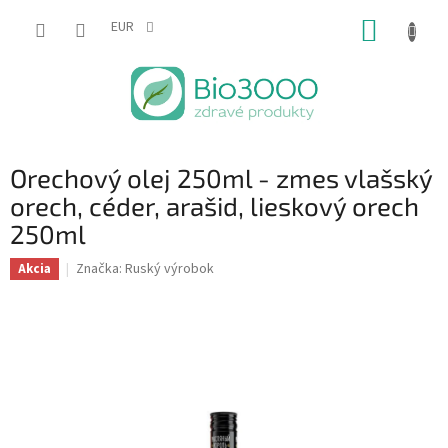
Prejsť
NÁKUP
na
EUR
obsah
KOŠÍK
Orechový olej 250ml - zmes vlašský
orech, céder, arašid, lieskový orech
250ml
Značka:
Ruský výrobok
Akcia