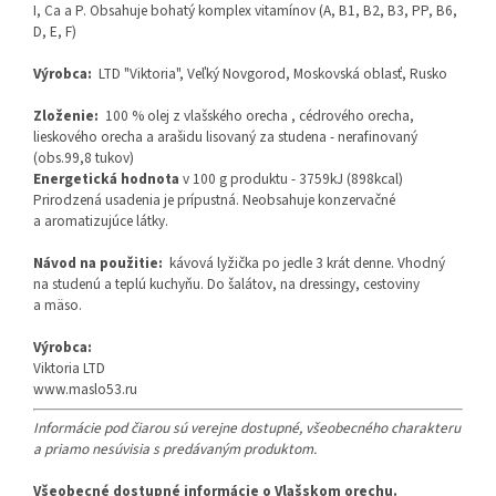
I, Ca a P. Obsahuje bohatý komplex vitamínov (A, B1, B2, B3, PP, B6,
D, E, F)
Výrobca:
LTD "Viktoria", Veľký Novgorod, Moskovská oblasť, Rusko
Zloženie:
100 % olej z vlašského orecha , cédrového orecha,
lieskového orecha a arašidu lisovaný za studena - nerafinovaný
(obs.99,8 tukov)
Energetická hodnota
v 100 g produktu - 3759kJ (898kcal)
Prirodzená usadenia je prípustná. Neobsahuje konzervačné
a aromatizujúce látky.
Návod na použitie:
kávová lyžička po jedle 3 krát denne. Vhodný
na studenú a teplú kuchyňu. Do šalátov, na dressingy, cestoviny
a mäso.
Výrobca:
Viktoria LTD
www.maslo53.ru
Informácie pod čiarou sú verejne dostupné, všeobecného charakteru
a priamo nesúvisia s predávaným produktom.
Všeobecné dostupné informácie o Vlašskom orechu.