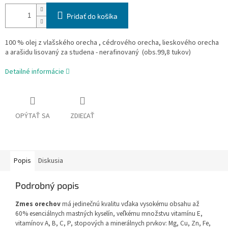
Pridať do košíka
100 % olej z vlašského orecha , cédrového orecha, lieskového orecha
a arašidu lisovaný za studena - nerafinovaný (obs.99,8 tukov)
Detailné informácie
OPÝTAŤ SA
ZDIEĽAŤ
Popis
Diskusia
Podrobný popis
Zmes orechov
má jedinečnú kvalitu vďaka vysokému obsahu až
60% esenciálnych mastných kyselín, veľkému množstvu vitamínu E,
vitamínov A, B, C, P, stopových a minerálnych prvkov: Mg, Cu, Zn, Fe,