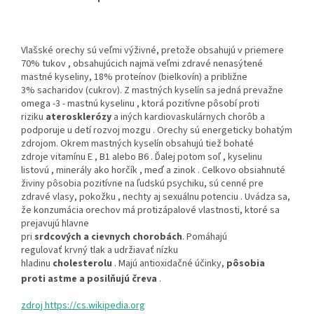
Vlašské orechy sú veľmi výživné, pretože obsahujú v priemere
70%
tukov
, obsahujúcich najmä veľmi zdravé nenasýtené
mastné kyseliny, 18%
proteínov
(bielkovín) a približne
3%
sacharidov
(cukrov).
Z mastných kyselín sa jedná prevažne
omega -3 - mastnú kyselinu , ktorá pozitívne pôsobí proti
riziku
aterosklerózy
a iných kardiovaskulárnych chorôb a
podporuje u detí rozvoj mozgu . Orechy sú energeticky bohatým
zdrojom. Okrem mastných kyselín obsahujú tiež bohaté
zdroje vitamínu E , B1 alebo B6 . Ďalej potom soľ , kyselinu
listovú , minerály ako horčík , meď a zinok . Celkovo obsiahnuté
živiny pôsobia pozitívne na ľudskú psychiku, sú cenné pre
zdravé vlasy, pokožku , nechty aj sexuálnu potenciu . Uvádza sa,
že konzumácia orechov má protizápalové vlastnosti, ktoré sa
prejavujú hlavne
pri
srdcových a cievnych chorobách
. Pomáhajú
regulovať krvný tlak a udržiavať nízku
hladinu
cholesterolu
. Majú antioxidačné účinky,
pôsobia
proti astme a posilňujú čreva
.
zdroj https://cs.wikipedia.org