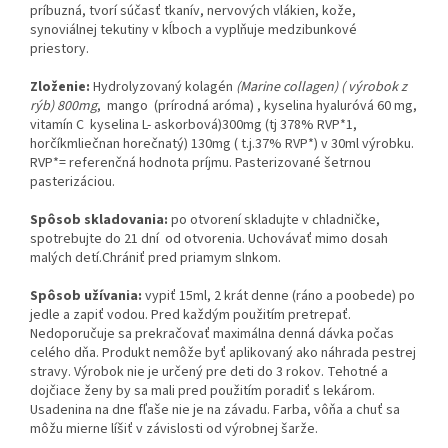
príbuzná, tvorí súčasť tkanív, nervových vlákien, kože,
synoviálnej tekutiny v kĺboch a vyplňuje medzibunkové
priestory.
Zloženie:
Hydrolyzovaný kolagén
(Marine collagen) ( výrobok z
rýb) 800mg
, mango (prírodná aróma) , kyselina hyaluróvá 60 mg,
vitamín C kyselina L- askorbová)300mg (tj 378% RVP*1,
horčíkmliečnan horečnatý) 130mg ( t.j.37% RVP*) v 30ml výrobku.
RVP*= referenčná hodnota príjmu. Pasterizované šetrnou
pasterizáciou.
Spôsob skladovania:
po otvorení skladujte v chladničke,
spotrebujte do 21 dní od otvorenia. Uchovávať mimo dosah
malých detí.Chrániť pred priamym slnkom.
Spôsob užívania:
vypiť 15ml, 2 krát denne (ráno a poobede) po
jedle a zapiť vodou. Pred každým použitím pretrepať.
Nedoporučuje sa prekračovať maximálna denná dávka počas
celého dňa. Produkt nemôže byť aplikovaný ako náhrada pestrej
stravy. Výrobok nie je určený pre deti do 3 rokov. Tehotné a
dojčiace ženy by sa mali pred použitím poradiť s lekárom.
Usadenina na dne fľaše nie je na závadu. Farba, vôňa a chuť sa
môžu mierne líšiť v závislosti od výrobnej šarže.