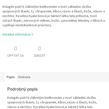
Kolagén patrí k vláknitým bielkovinám a tvorí základnú zložku
spojivových tkanív, t.j. chrupaviek, kĺbov,väzov a šliach, kože, vlasov a
nechtov. Kyselina hyalurónová je taktiež látka telu príbuzná, tvorí
súčasť tkanív, nervových vlákien, kože, synoviálnej tekutiny v kĺboch a
vyplňuje medzibunkové priestory.
Detailné informácie
OPÝTAŤ SA
ZDIEĽAŤ
Popis
Diskusia
Podrobný popis
Kolagén patrí k vláknitým bielkovinám a tvorí základnú zložku
spojivových tkanív, t.j. chrupaviek, kĺbov,väzov a šliach, kože,
vlasov a nechtov. Kyselina hyalurónová je taktiež látka telu