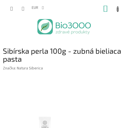
Prejsť
NÁKUP
na
EUR
obsah
KOŠÍK
Sibírska perla 100g - zubná bieliaca
pasta
Značka:
Natura Siberica