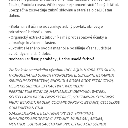
čínska, Rodiola rosea. Vďaka vysokej koncentrácii účinných látok
, bezpečne zosvetľuje zubnú sklovinu a stará sa o celú ústnu
dutinu.
- Biela hlina íl účinne odstraňuje zubný povlak, obnovuje
prirodzenú belosť zubov.
- Organický extrakt z ľubovníka má protizápalové účinky a
zabraňuje krvácaniu ďasien.
- Extrakt z lesného ovocia magnólie posilňuje ďasná, udržuje
svieži dych na dlhú dobu.
Neobsahuje: fluor, parabény, žiadne umelé farbivá
Zloženie kozmetického výrobku INCI: AQUA HYDRA TED SILICA,
HYDROGENATED STARCH HYDROLYSATE, GLYCERIN, GERANIUM
SIBIRICUM EXTRACTWH, RHODIOLA ROSEA ROOT EXTRACTWH,
HESPERIS SIBIRICA EXTRACTWH HVOERIEUM
PERFORATUM EXTRACF, HARNAMELIS V.RGMIANA WATER»,
SCUTELLARIA BAICALENSIS EXTRACT, SCHIZANDRA CHINENSIS
FRUIT EXTRACT, KAOLIN, COCAMIDOPROPYL BETAINE, CELLULOSE
GUM XANTHAN GUM
SJASSKLMSRBATE £ CL>789IM °PY 310 ' H'PP°PHAE
RH^NOIDESAMIDOPROPYL BETAINE- MARIS SAL, AROMA,
MENTHOL, SODIUM SACCHARIN, PVP, CITRIC ACID SODIUM