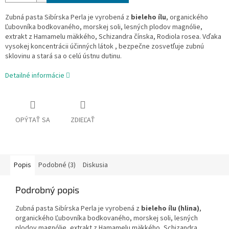
Zubná pasta Sibírska Perla je vyrobená z
bieleho ílu
, organického
Ľubovníka bodkovaného, morskej soli, lesných plodov magnólie,
extrakt z Hamamelu mäkkého, Schizandra čínska, Rodiola rosea. Vďaka
vysokej koncentrácii účinných látok , bezpečne zosvetľuje zubnú
sklovinu a stará sa o celú ústnu dutinu.
Detailné informácie
OPÝTAŤ SA
ZDIEĽAŤ
Popis
Podobné (3)
Diskusia
Podrobný popis
Zubná pasta Sibírska Perla je vyrobená z
bieleho ílu (hlina)
,
organického Ľubovníka bodkovaného, morskej soli, lesných
plodov magnólie, extrakt z Hamamelu mäkkého, Schizandra