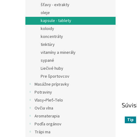
šťavy - extrakty
oleje
kapsule - tablety
koloidy
koncentráty
tinktúry
vitamíny a minerály
sypané
Liečivé huby
Pre športovcov
Masážne prípravky
Potraviny
Vlasy•Pleť•Telo
Súvis
Ovčia vlna
Aromaterapia
Tip
Podľa orgánov
Trápi ma