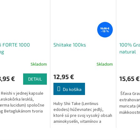
15,95 €
–18 %
i FORTE 1000
Shiitake 100ks
100% Gra
mg
natural
Skladom
Skladom
12,95 €
,95 €
15,65 €
DETAIL
Do košíka
Reishi v jednej kapsule
Šťava Grav
Leskokôrka lesklá,
extrahovan
Huby Shii Take (Lentinus
erma lucidum) spoločne
muricata (
edodes) húževnatec jedlý,
g Betaglukánom tvoria
mäkkoostn
ktoré sú pre svoj vysoký obsah
y doplnok k podpore
šetrnou pa
aminokyselín, vitamínov a
, reguluje tiež hladinu
minerálov nazývané tiež ako
terolu v krvi a má
"kráľovnej húb". Shiitake sa už
ivý vplyv na obehovú
celé stáročia teší veľkej