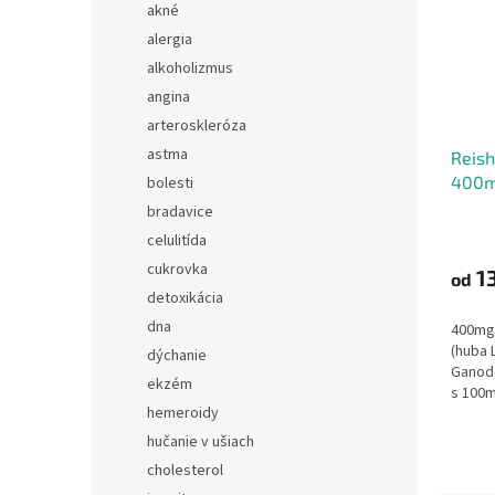
akné
alergia
alkoholizmus
angina
arteroskleróza
astma
Reish
400
bolesti
bradavice
celulitída
cukrovka
13
od
detoxikácia
dna
400mg 
(huba 
dýchanie
Ganod
ekzém
s 100m
hemeroidy
ideáln
imunity
hučanie v ušiach
choles
cholesterol
priazn