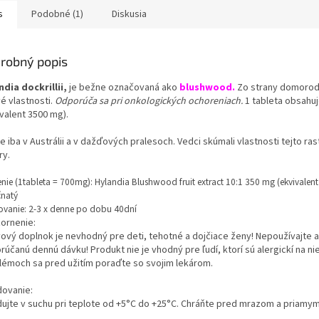
u.
obľube, a to najmä v Číne a
s
Podobné (1)
Diskusia
Japonsku.
robný popis
ndia dockrillii,
je bežne označovaná ako
blushwood.
Zo strany domorod
vé vlastnosti.
Odporúča sa
pri onkologických ochoreniach.
1 tableta obsahuj
ivalent 3500 mg).
e iba v Austrálii a v dažďových pralesoch. Vedci skúmali vlastnosti tejto ras
ry.
nie (1tableta = 700mg): Hylandia Blushwood fruit extract 10:1 350 mg (ekvivalent
čnatý
vanie: 2-3 x denne po dobu 40dní
ornenie:
vový doplnok je nevhodný pre deti, tehotné a dojčiace ženy! Nepoužívajte 
účanú dennú dávku! Produkt nie je vhodný pre ľudí, ktorí sú alergickí na ni
lémoch sa pred užitím poraďte so svojim lekárom.
dovanie:
dujte v suchu pri teplote od +5°C do +25°C. Chráňte pred mrazom a priamy