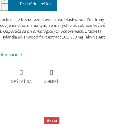
Pridať do košíka
dockrillii, je bežne označovaná ako blushwood. Zo strany
ov je už dlho známa tým, že má rýchlo pôsobiace liečivé
i.
Odporúča sa
pri onkologických ochoreniach.
1 tableta
 Hylandia Blushwood fruit extract 10:1 350 mg (ekvivalent
.
informácie
OPÝTAŤ SA
ZDIEĽAŤ
Akcia