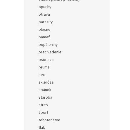
opuchy
otrava
parazity
plesne
pamať
popáleniny
prechladenie
psoriaza
reuma
sex
skleróza
spánok
staroba
stres
šport
tehotenstvo
tlak