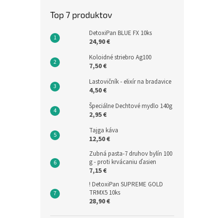
Top 7 produktov
DetoxiPan BLUE FX 10ks
24,90 €
Koloidné striebro Ag100
7,50 €
Lastovičník - elixír na bradavice
4,50 €
Špeciálne Dechtové mydlo 140g
2,95 €
Tajga káva
12,50 €
Zubná pasta-7 druhov bylín 100
g - proti krvácaniu ďasien
7,15 €
! DetoxiPan SUPREME GOLD
TRMX5 10ks
28,90 €