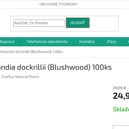
OBCHODNÉ PODMIENKY
HĽADAŤ
Doprava
Telefonická objednávka
Kontakty
Zľavy
Hylandia dockrillii (Blushwood) 100ks
ndia dockrillii (Blushwood) 100ks
Značka:
Natural Pharm
29,95 €
24,
Jednotk
Skla
cena: