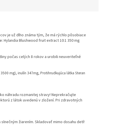
cov je už dlho známa tým, že má rýchlo pôsobiace
e: Hylandia Blushwood fruit extract 10:1 350 mg
tliny počas celých 8 rokov a urobili neuveriteľné
 3500 mg), inulín 347mg, Protihrudkujúca látka Steran
ako náhradu rozmanitej stravy! Neprekračujte
ektorú z látok uvedenú v zložení. Pri zdravotných
m slnečným žiarením. Skladovať mimo dosahu detí!