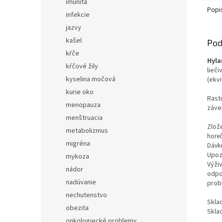
sústav
imunita
Popi
infekcie
jazvy
kašel
Pod
kŕče
Hyla
kŕčové žily
lieči
kyselina močová
(ekv
kurie oko
Rasti
menopauza
záve
menštruacia
Zlože
metabolizmus
hore
migréna
Dávko
Upoz
mykoza
Výži
nádor
odpor
nadúvanie
prob
nechutenstvo
Skla
obezita
Skla
onkologiecké problemy