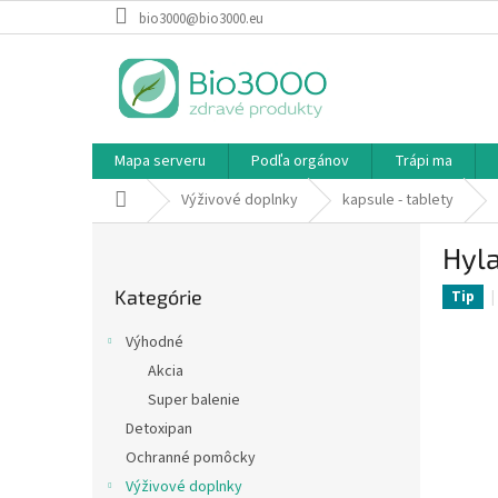
Prejsť
bio3000@bio3000.eu
na
obsah
Mapa serveru
Podľa orgánov
Trápi ma
Domov
Výživové doplnky
kapsule - tablety
B
Hyla
o
Preskočiť
č
Kategórie
kategórie
Tip
n
ý
Výhodné
p
Akcia
a
Super balenie
n
e
Detoxipan
l
Ochranné pomôcky
Výživové doplnky