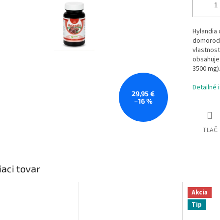
Hylandia 
domorodc
vlastnost
obsahuje:
3500 mg)
Detailné 
29,95 €
–16 %
TLAČ
iaci tovar
Akcia
Tip