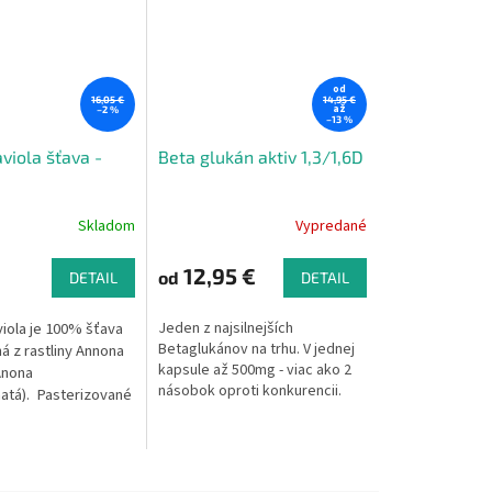
od
16,05 €
14,95 €
až
–2 %
–13 %
viola šťava -
Beta glukán aktiv 1,3/1,6D
Skladom
Vypredané
12,95 €
od
DETAIL
DETAIL
iola je 100% šťava
Jeden z najsilnejších
Betaglukánov na trhu. V jednej
á z rastliny Annona
kapsule až 500mg - viac ako 2
Anona
násobok oproti konkurencii.
atá).
Pasterizované
sterizáciou.