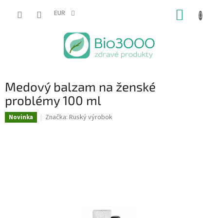
Prejsť
NÁKUP
na
EUR
obsah
KOŠÍK
Medový balzam na ženské
problémy 100 ml
Značka:
Ruský výrobok
Novinka