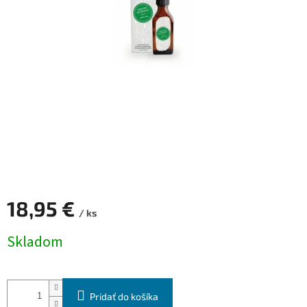
18,95 €
/ ks
Jednotková
Skladom
cena:
Pridať do košíka