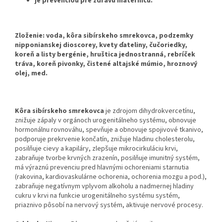
je prevenciou pre zdravú maternicu.
Zloženie: voda, kôra sibírskeho smrekovca, podzemky
nipponianskej dioscorey, kvety ďateliny, čučoriedky,
koreň a listy bergénie, hruštica jednostranná, rebríček
tráva, koreň pivonky, čistené altajské múmio, hroznový
olej, med.
Kôra sibírskeho smrekovca
je zdrojom dihydrokvercetínu,
znižuje zápaly v orgánoch urogenitálneho systému, obnovuje
hormonálnu rovnováhu, spevňuje a obnovuje spojivové tkanivo,
podporuje prekrvenie končatín, znižuje hladinu cholesterolu,
posilňuje cievy a kapiláry, zlepšuje mikrocirkuláciu krvi,
zabraňuje tvorbe krvných zrazenín, posilňuje imunitný systém,
má výraznú prevenciu pred hlavnými ochoreniami starnutia
(rakovina, kardiovaskulárne ochorenia, ochorenia mozgu a pod.),
zabraňuje negatívnym vplyvom alkoholu a nadmernej hladiny
cukru v krvi na funkcie urogenitálneho systému systém,
priaznivo pôsobí na nervový systém, aktivuje nervové procesy.