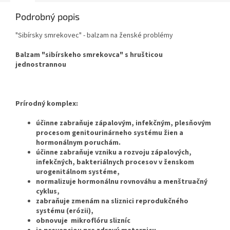
ako sa telo dokáže vyrovnať s
existujúcimi a sprievodnými
Podrobný popis
chorobami.
"Sibírsky smrekovec" - balzam na ženské problémy
Balzam "sibírskeho smrekovca" s hrušticou
jednostrannou
Prírodný komplex:
účinne zabraňuje zápalovým, infekčným, plesňovým
procesom genitourinárneho systému žien a
hormonálnym poruchám.
účinne zabraňuje vzniku a rozvoju zápalových,
infekčných, bakteriálnych procesov v ženskom
urogenitálnom systéme,
normalizuje hormonálnu rovnováhu a menštruačný
cyklus,
zabraňuje zmenám na sliznici reprodukčného
systému (erózii),
obnovuje mikroflóru slizníc