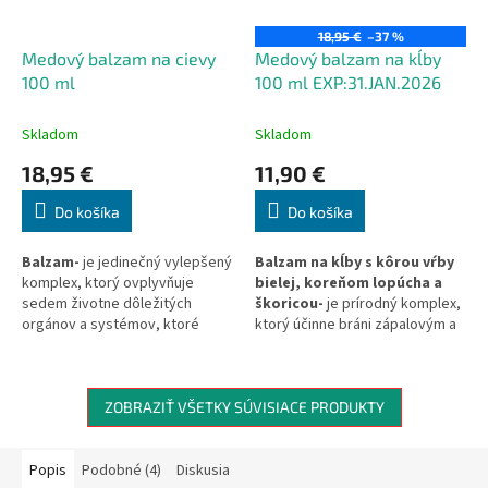
18,95 €
–37 %
Medový balzam na cievy
Medový balzam na kĺby
100 ml
100 ml EXP:31.JAN.2026
Skladom
Skladom
18,95 €
11,90 €
Do košíka
Do košíka
Balzam-
je jedinečný vylepšený
Balzam na kĺby s kôrou vŕby
komplex, ktorý ovplyvňuje
bielej, koreňom lopúcha a
sedem životne dôležitých
škoricou-
je prírodný komplex,
orgánov a systémov, ktoré
ktorý účinne bráni zápalovým a
riadia kardiovaskulárnu činnosť
infekčným procesom v kĺboch a
(krvné cievy, srdce, mozog,
pomáha obnoviť pohyblivosť
kapiláry, žily, lymfodrenážny
kĺbov.
systém, neuroreflexná regulácia
ZOBRAZIŤ VŠETKY SÚVISIACE PRODUKTY
a dýchací systém). Funkčný stav
týchto siedmich životne
dôležitých systémov určuje,
Popis
Podobné (4)
Diskusia