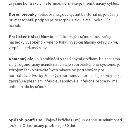
zvyšuje kontrakciu maternice, normalizuje menštruačný cyklus.
Koreň pivonky
- pôsobí analgeticky, antibakteriálne, je účinný
pri mastopatii, podporuje resorpciu uzlov a má upokojujúci
účinok.
Prečistené Altai Mumio
- má tonizujúci účinok, odstraňuje
následky vysokého krvného tlaku, vysokej hladiny cukru v krvi,
zlepšuje celkový stav.
Kamenný olej
- v kombinácii s rastlinnými zložkami balzamu má
silný regeneračný účinok na funkcie reprodukčného systému, je
zdrojom ľahko stráviteľných minerálov potrebných pre
normalizáciu tvorby ženských hormónov, normalizuje krvný tlak,
zabraňuje plesniam infekcie, zápalové a infekčné procesy, má
anthelmintický účinok.
Spôsob použitia:
1 čajová lyžička (3 ml) 3x denne 30 minút pred
jedlom. Odporúčaný priebeh je 30 dní.