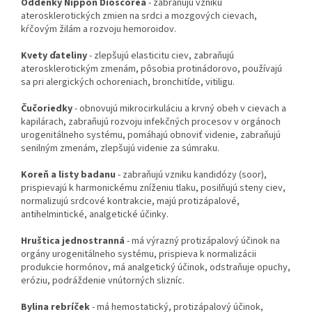
Oddenky Nippon Dioscorea
- zabraňujú vzniku
aterosklerotických zmien na srdci a mozgových cievach,
kŕčovým žilám a rozvoju hemoroidov.
Kvety ďateliny
- zlepšujú elasticitu ciev, zabraňujú
aterosklerotickým zmenám, pôsobia protinádorovo, používajú
sa pri alergických ochoreniach, bronchitíde, vitiligu.
Čučoriedky
- obnovujú mikrocirkuláciu a krvný obeh v cievach a
kapilárach, zabraňujú rozvoju infekčných procesov v orgánoch
urogenitálneho systému, pomáhajú obnoviť videnie, zabraňujú
senilným zmenám, zlepšujú videnie za súmraku.
Koreň a listy badanu
- zabraňujú vzniku kandidózy (soor),
prispievajú k harmonickému zníženiu tlaku, posilňujú steny ciev,
normalizujú srdcové kontrakcie, majú protizápalové,
antihelmintické, analgetické účinky.
Hruštica jednostranná
- má výrazný protizápalový účinok na
orgány urogenitálneho systému, prispieva k normalizácii
produkcie hormónov, má analgetický účinok, odstraňuje opuchy,
eróziu, podráždenie vnútorných slizníc.
Bylina rebríček
- má hemostatický, protizápalový účinok,